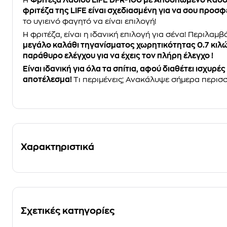
Η
Φριτέζα Λαδιού LIFE DFR-100 με Αποσπώμενο Κάδο
φριτέζα της LIFE είναι σχεδιασμένη για να σου προσφέ
το υγιεινό φαγητό να είναι επιλογή!
Η φριτέζα, είναι η ιδανική επιλογή για σένα! Περιλαμβ
μεγάλο καλάθι τηγανίσματος χωρητικότητας 0.7 κιλ
παράθυρο ελέγχου για να έχεις τον πλήρη έλεγχο !
Είναι ιδανική για όλα τα σπίτια, αφού διαθέτει ισχυρέ
αποτέλεσμα!
Τι περιμένεις; Ανακάλυψε σήμερα περισ
Χαρακτηριστικά
Σχετικές κατηγορίες