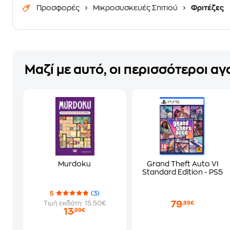
Προσφορές
Μικροσυσκευές Σπιτιού
Φριτέζες
Μαζί με αυτό, οι περισσότεροι α
Murdoku
Grand Theft Auto VI
Standard Edition - PS5
5
(3)
79
Τιμή εκδότη: 15.50€
,89€
13
,99€