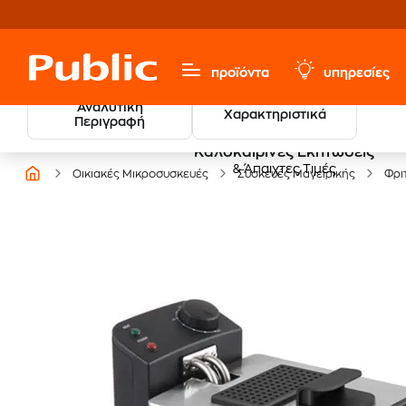
προϊόντα
υπηρεσίες
Αναλυτική
Χαρακτηριστικά
Περιγραφή
Καλοκαιρινές Εκπτώσεις
& Άπαιχτες Τιμές
Οικιακές Μικροσυσκευές
Συσκευές Μαγειρικής
Φρι