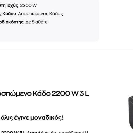
στη ισχύς
2200 W
ς Κάδου
Αποσπώμενος Κάδος
οδιακόπτης
Δε διαθέτει
ποσπώμενο Κάδο 2200 W 3 L
όλις έγινε μοναδικός!