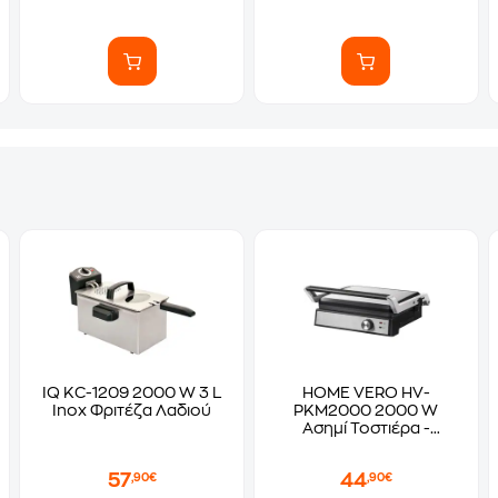
IQ KC-1209 2000 W 3 L
HOME VERO HV-
Inox Φριτέζα Λαδιού
PKM2000 2000 W
Ασημί Τοστιέρα -
Γκριλιέρα
57
44
,90€
,90€