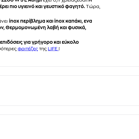
 2200 W 3 L Ασημί
έχει ό,τι χρειάζεσαι!
H
ρει πιο υγιεινό και γευστικό φαγητό.
Tώρα,
άνει
inox περίβλημα και inox καπάκι, ενα
ών, Θερμομονωμένη λαβή και φυσικά,
ς επιδόσεις για γρήγορο και εύκολο
σότερες
φριτέζες
της
LIFE
!