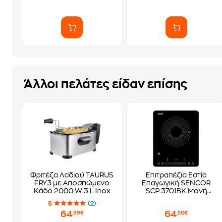
Άλλοι πελάτες είδαν επίσης
Φριτέζα Λαδιού TAURUS
Επιτραπέζια Εστία
FRY3 με Αποσπώμενο
Επαγωγική SENCOR
Κάδο 2000 W 3 L Inox
SCP 3701BK Μονή
Μαύρη
5
(2)
64
64
,99€
,90€