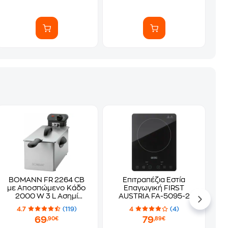
BOMANN FR 2264 CB
Επιτραπέζια Εστία
με Αποσπώμενο Κάδο
Επαγωγική FIRST
2000 W 3 L Ασημί
AUSTRIA FA-5095-2
Φριτέζα Λαδιού
2000 W Μαύρη
4.7
(119)
4
(4)
69
79
,90€
,89€