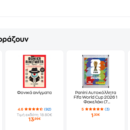
γοράζουν
Φονικά αινίγματα
Panini Αυτοκόλλητα
Fifa World Cup 2026 1
Φακελάκι (7
Αυτοκόλλητα)
4.6
(92)
5
(3)
1
Τιμή εκδότη: 18.80€
,30€
13
,99€