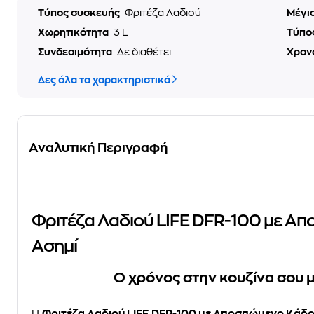
Τύπος συσκευής
Φριτέζα Λαδιού
Μέγι
Χωρητικότητα
3 L
Τύπο
Συνδεσιμότητα
Δε διαθέτει
Χρον
Δες όλα τα χαρακτηριστικά
Αναλυτική Περιγραφή
Φριτέζα Λαδιού LIFE DFR-100 με Α
Ασημί
Ο χρόνος στην κουζίνα σου μ