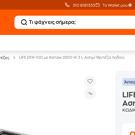
210 8181333
Το Wallet μου
Clearance
Δωρεάν Μεταφορικ
Μικροσυσκευών
με Public+ Delivery
LIFE DFR-100 με Καπάκι 2200 W 3 L Ασημί Φριτέζα Λαδιού
τέζες
Άπαι
LIF
Αση
ΚΩΔΙ