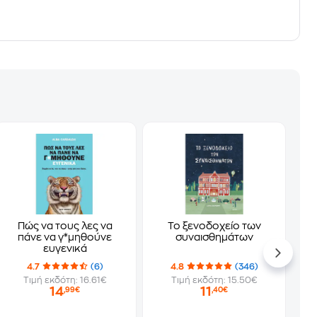
Πώς να τους λες να
Το ξενοδοχείο των
πάνε να γ*μηθούνε
συναισθημάτων
ευγενικά
4.7
(6)
4.8
(346)
Τιμή εκδότη: 16.61€
Τιμή εκδότη: 15.50€
14
11
,99€
,40€