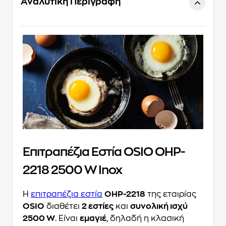
Αναλυτική Περιγραφή
Επιτραπέζια Εστία OSIO OHP-
2218 2500 W Inox
H
επιτραπέζια εστία
OHP-2218
της εταιρίας
OSIO
διαθέτει
2 εστίες
και
συνολική ισχύ
2500 W
. Είναι
εμαγιέ
, δηλαδή η κλασική