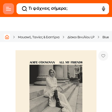
Μουσική, Ταινίες & Εισιτήρια
Δίσκοι Βινυλίου LP
Blues