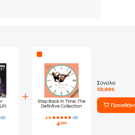
Σύνολο
39,86€
or
Step Back In Time: The
Προσθήκ
LP)
Definitve Collection
(8)
4.9
(8)
4
,98€