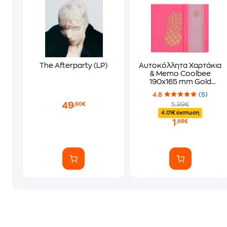
The Afterparty (LP)
Αυτοκόλλητα Χαρτάκια
& Memo Coolbee
190x165 mm Gold
Pineapple (70 Φύλλων -
4.8
(5)
1 Τεμάχιο)
49
5.99€
,90€
4.01€ έκπτωση
1
,98€