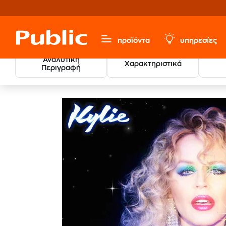
προϊόντα
υπηρεσίες
Αναλυτική
Χαρακτηριστικά
Περιγραφή
Μουσική, Ταινίες & Εισιτήρια
Ξένο Ρεπερτόριο
Pop