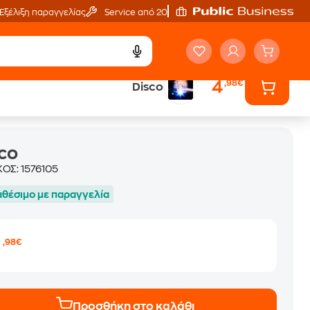
Εξέλιξη παραγγελίας
Service από 20'
4
,98€
Disco
co
ΚΟΣ:
1576105
αθέσιμο με παραγγελία
4
,98€
Προσθήκη στο καλάθι