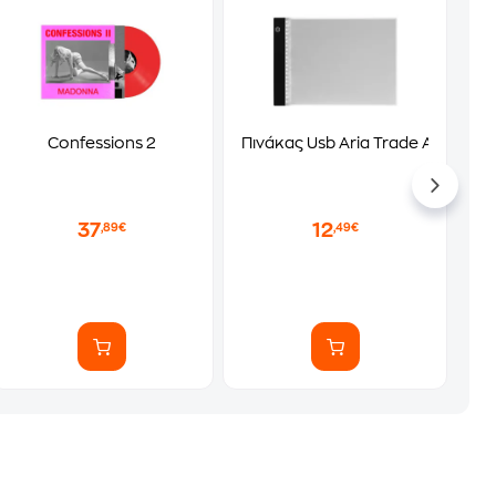
Confessions 2
Πινάκας Usb Aria Trade Α4
37
12
,89€
,49€