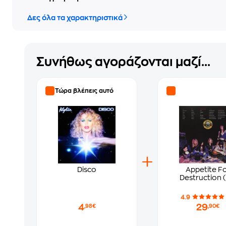
Δες όλα τα χαρακτηριστικά
Συνήθως αγοράζονται μαζί...
Τώρα βλέπεις αυτό
Disco
Appetite F
Destruction (
4.9
4
29
,98€
,90€