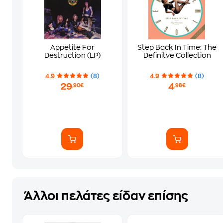
Appetite For
Step Back In Time: The
Destruction (LP)
Definitve Collection
4.9
(8)
4.9
(8)
29
4
,90€
,98€
Άλλοι πελάτες είδαν επίσης