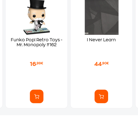
Funko Pop! Retro Toys -
I Never Learn
Mr. Monopoly #162
16
44
,99€
,90€