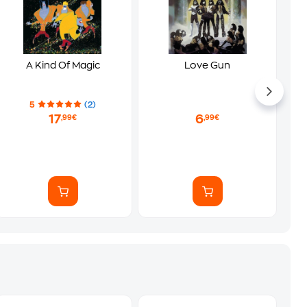
A Kind Of Magic
Love Gun
5
(2)
17
6
,99€
,99€