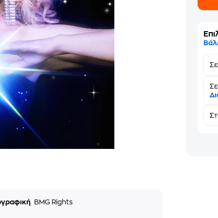
Επι
Βάλ
Σ
Σε
Δι
Σ
ογραφική
BMG Rights