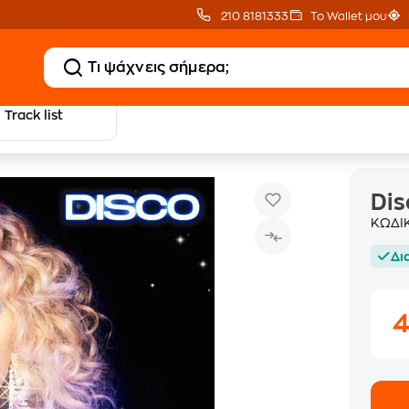
210 8181333
Το Wallet μου
Track list
Disco
Dis
ΚΩΔΙ
Δι