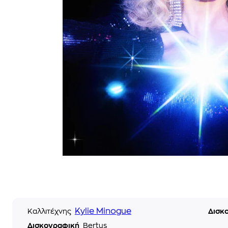
Kylie Minogue
Καλλιτέχνης
Δισκ
Δισκογραφική
Bertus