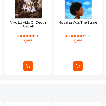
Viva La Vida Or Death
Nothing Was The Same
And All
5
(1)
4.3
(3)
9
9
,99€
,99€