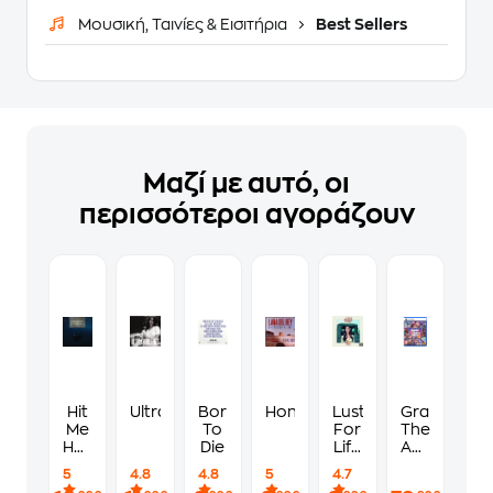
Μουσική, Ταινίες & Εισιτήρια
Best Sellers
Μαζί με αυτό, οι
περισσότεροι αγοράζουν
Hit
Ultraviolence
Born
Honeymoon
Lust
Grand
Me
To
For
Theft
Hard
Die
Life
Auto
And
(CD)
VI
5
4.8
4.8
5
4.7
Soft
Standard