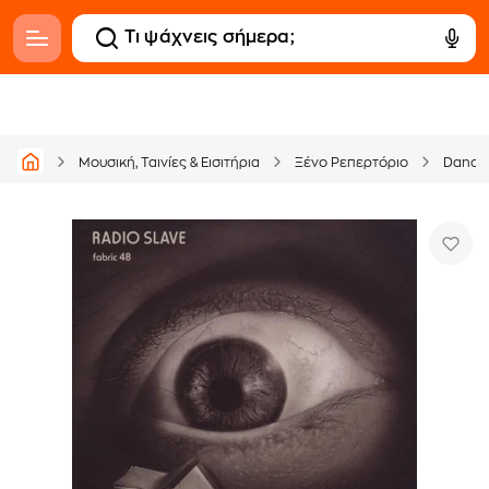
Μουσική, Ταινίες & Εισιτήρια
Ξένο Ρεπερτόριο
Dance 