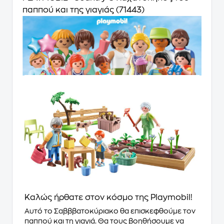
παππού και της γιαγιάς (71443)
Καλώς ήρθατε στον κόσμο της Playmobil!
Αυτό το Σαβββατοκύριακο θα επισκεφθούμε τον
παππού και τη γιαγιά. Θα τους βοηθήσουμε να