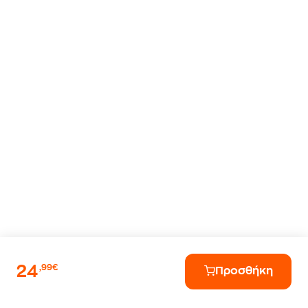
24
,99€
Προσθήκη