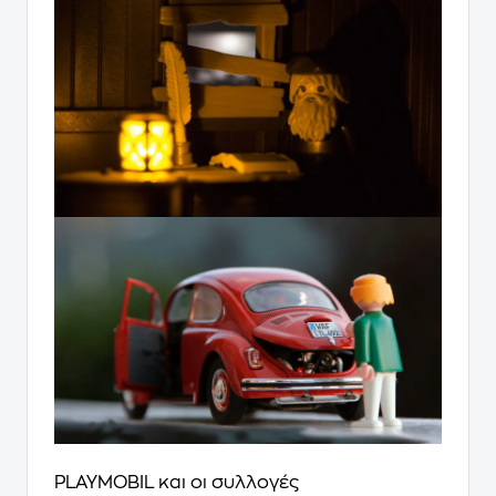
PLAYMOBIL και οι συλλογές