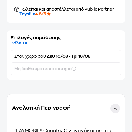
Πωλείται και αποστέλλεται από Public Partner
Toysflix
4.8/5
Επιλογές παράδοσης
Βάλε ΤΚ
Στον
χώρο σου
Δευ 10/08 - Τρι 18/08
Μη διαθέσιμο σε κατάστημα
Αναλυτική Περιγραφή
PLAYMOBIL® Country Ο λαχανόκηπος του