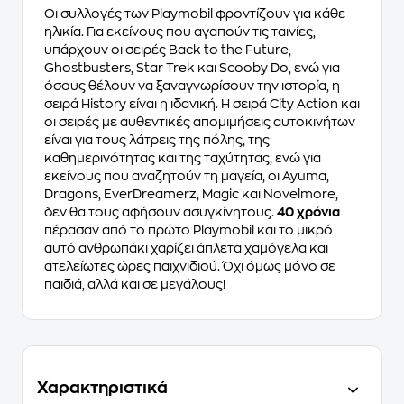
Οι συλλογές των Playmobil φροντίζουν για κάθε
ηλικία. Για εκείνους που αγαπούν τις ταινίες,
υπάρχουν οι σειρές Back to the Future,
Ghostbusters, Star Trek και Scooby Do, ενώ για
όσους θέλουν να ξαναγνωρίσουν την ιστορία, η
σειρά History είναι η ιδανική. Η σειρά City Action και
οι σειρές με αυθεντικές απομιμήσεις αυτοκινήτων
είναι για τους λάτρεις της πόλης, της
καθημερινότητας και της ταχύτητας, ενώ για
εκείνους που αναζητούν τη μαγεία, οι Ayuma,
Dragons, EverDreamerz, Magic και Novelmore,
δεν θα τους αφήσουν ασυγκίνητους.
40 χρόνια
πέρασαν από το πρώτο Playmobil και το μικρό
αυτό ανθρωπάκι χαρίζει άπλετα χαμόγελα και
ατελείωτες ώρες παιχνιδιού. Όχι όμως μόνο σε
παιδιά, αλλά και σε μεγάλους!
Χαρακτηριστικά