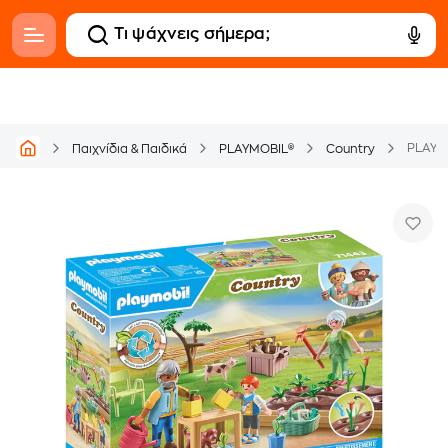
Παιχνίδια & Παιδικά
PLAYMOBIL®
Country