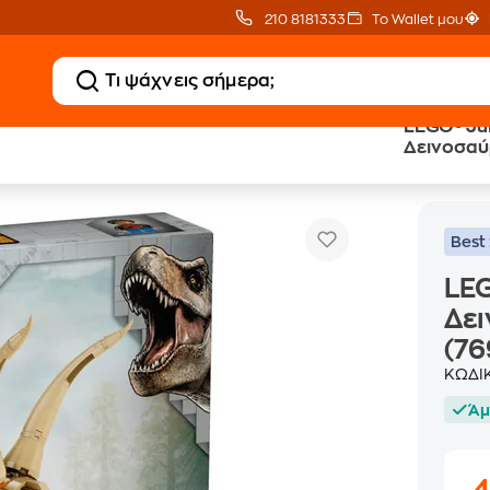
210 8181333
Το Wallet μου
LEGO® Ju
Δεινοσαύ
® Jurassic World Απολιθώματα Δεινοσαύρων: Κρανίο Τρικεράτοπα (76969
(76969)
Best 
LEG
Δει
(76
ΚΩΔΙ
Άμ