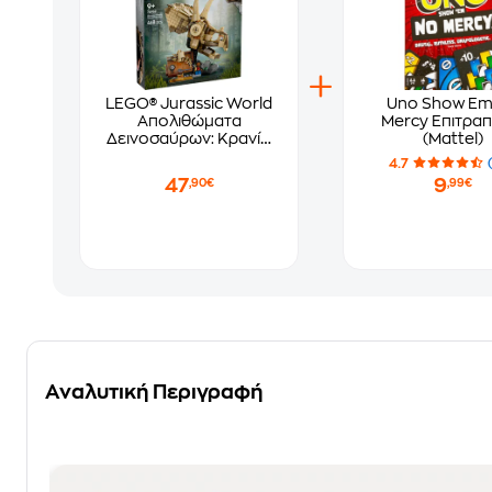
LEGO® Jurassic World
Uno Show Em
Απολιθώματα
Mercy Επιτραπ
Δεινοσαύρων: Κρανίο
(Mattel)
Τρικεράτοπα (76969)
4.7
47
9
,90€
,99€
Αναλυτική Περιγραφή