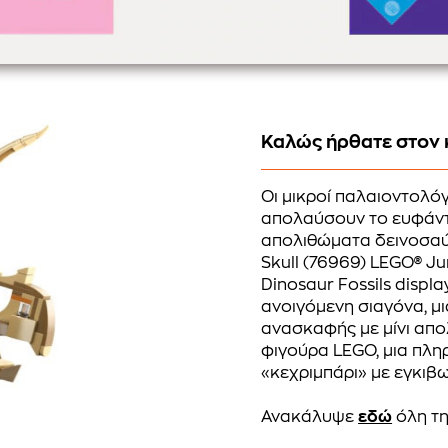
Καλώς ήρθατε στον 
Οι μικροί παλαιοντολόγ
απολαύσουν το ευφάντ
απολιθώματα δεινοσαύρ
Skull (76969) LEGO® Ju
Dinosaur Fossils displ
ανοιγόμενη σιαγόνα, μ
ανασκαφής με μίνι απο
φιγούρα LEGO, μια πλη
«κεχριμπάρι» με εγκιβ
Ανακάλυψε
εδώ
όλη τη