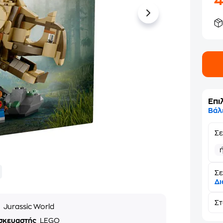
Επι
Βάλ
Σ
Σε
Δι
Σ
ά
Jurassic World
σκευαστής
LEGO