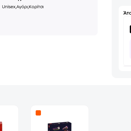
ο
Unisex,Αγόρι,Κορίτσι
Άτο