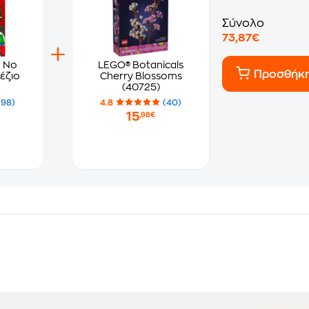
Σύνολο
73,87€
 No
LEGO® Botanicals
Προσθήκ
έζιο
Cherry Blossoms
(40725)
(98)
4.8
(40)
15
,98€