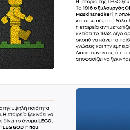
Η ιστορία της LEGO ξεκ
Το
1916 ο ξυλουργός Ol
Maskinsnedkeri
, η οπο
κατασκευές από ξύλο. 
η εταιρεία αντιμετωπί
κλείσει το 1932. Λίγο α
σκοπό να κάνει τα παιδ
γνώσεις και την εμπειρί
Διαπιστώνοντας ότι αυτ
αποφασίζει να ξεκινήσ
 στην υψηλή ποιότητα
 Η εταιρεία ξεκινάει να
ς δίνει το όνομα
LEGO
,
η
"LEG GODT" που