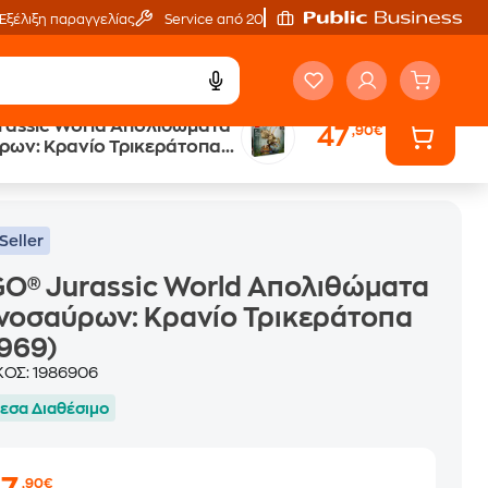
Εξέλιξη παραγγελίας
Service από 20'
rassic World Απολιθώματα
47
,90€
ρων: Κρανίο Τρικεράτοπα
)
Seller
O® Jurassic World Απολιθώματα
νοσαύρων: Κρανίο Τρικεράτοπα
969)
ΚΟΣ:
1986906
εσα Διαθέσιμο
,90€