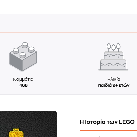
Κομμάτια
Ηλικία
468
παιδιά 9+ ετών
Η Ιστορία των LEGO