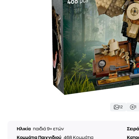
12
1
Ηλικία
παιδιά 9+ ετών
Σειρ
Κομμάτια Παιχνιδιού
468 Κομμάτια
Κατα