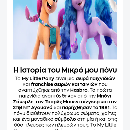
Η Ιστορία του Μικρό μου πόνυ
Το
My Little Pony
είναι μια
σειρά παιχνιδιών
και
franchise σειρών και ταινιών
που
αναπτύχθηκε από την
Hasbro
. Τα πρώτα
παιχνίδια αναπτύχθηκαν από την
Μπόνι
Ζάκερλε, τον Τσαρλς Μουεντσίνγκερ και τον
Στιβ Ντ' Αγουανό
και
παρήχθησαν το 1981
. Τα
πόνυ διαθέτουν πολύχρωμα σώματα, χαίτες
και ένα μοναδικό
σύμβολο
στη μία ή και στις
δύο πλευρές των πλευρών τους. Το My Little