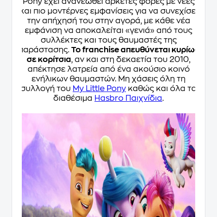
Pony έχει ανανεωθεί αρκετές φορές με νέες
και πιο μοντέρνες εμφανίσεις για να συνεχίσει
την απήχησή του στην αγορά, με κάθε νέα
εμφάνιση να αποκαλείται «γενιά» από τους
συλλέκτες και τους θαυμαστές της
παράστασης.
Το franchise απευθύνεται κυρίως
σε κορίτσια
, αν και στη δεκαετία του 2010,
απέκτησε λατρεία από ένα ακούσιο κοινό
ενήλικων θαυμαστών. Μη χάσεις όλη τη
συλλογή του
My Little Pony
καθώς και όλα τα
διαθέσιμα
Hasbro Παιχνίδια
.