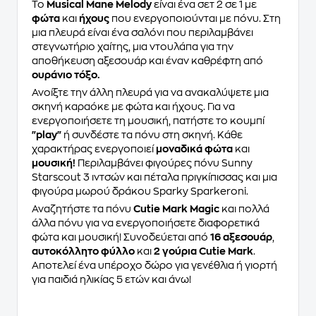
Το
Musical Mane Melody
είναι ένα σετ 2 σε 1 με
φώτα
και
ήχους
που ενεργοποιούνται με πόνυ. Στη
μια πλευρά είναι ένα σαλόνι που περιλαμβάνει
στεγνωτήριο χαίτης, μια ντουλάπα για την
αποθήκευση αξεσουάρ και έναν καθρέφτη από
ουράνιο τόξο.
Ανοίξτε την άλλη πλευρά για να ανακαλύψετε μια
σκηνή καραόκε με φώτα και ήχους. Για να
ενεργοποιήσετε τη μουσική, πατήστε το κουμπί
"play"
ή συνδέστε τα πόνυ στη σκηνή. Κάθε
χαρακτήρας ενεργοποιεί
μοναδικά φώτα
και
μουσική!
Περιλαμβάνει φιγούρες πόνυ Sunny
Starscout 3 ιντσών και πέταλα πριγκίπισσας και μια
φιγούρα μωρού δράκου Sparky Sparkeroni.
Αναζητήστε τα πόνυ
Cutie Mark Magic
και πολλά
άλλα πόνυ για να ενεργοποιήσετε διαφορετικά
φώτα και μουσική! Συνοδεύεται από
16 αξεσουάρ
,
αυτοκόλλητο φύλλο
και
2 γούρια Cutie Mark
.
Αποτελεί ένα υπέροχο δώρο για γενέθλια ή γιορτή
για παιδιά ηλικίας 5 ετών και άνω!