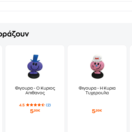
γοράζουν
Φιγουρα - Ο Κυριος
Φιγουρα - Η Κυρια
Απιθανος
Τυχερουλα
4.5
(2)
5
5
,99€
,99€