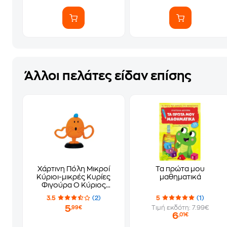
Άλλοι πελάτες είδαν επίσης
Χάρτινη Πόλη Μικροί
Τα πρώτα μου
Κύριοι-μικρές Κυρίες
μαθηματικά
Φιγούρα Ο Κύριος
Γαργαλίτσας
3.5
(2)
5
(1)
5
Τιμή εκδότη: 7.99€
,99€
6
,01€