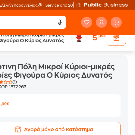
Εξέλιξη παραγγελίας
Service από 20'
 Πόλη Μικροί Κύριοι-μικρές
5
,99€
Φιγούρα Ο Κύριος Δυνατός
Δυνατός
τινη Πόλη Μικροί Κύριοι-μικρές
ίες Φιγούρα Ο Κύριος Δυνατός
(1)
ΚΟΣ:
1572263
5
,99€
Αγορά μόνο από κατάστημα