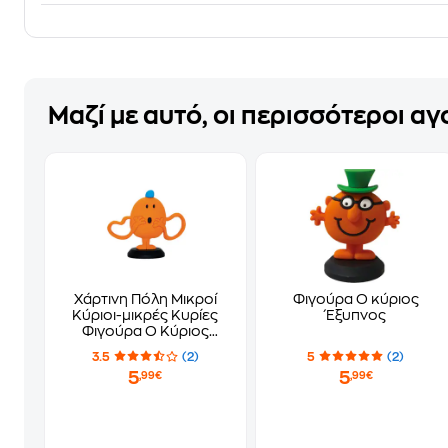
Μαζί με αυτό, οι περισσότεροι α
Χάρτινη Πόλη Μικροί
Φιγούρα Ο κύριος
Κύριοι-μικρές Κυρίες
Έξυπνος
Φιγούρα Ο Κύριος
Γαργαλίτσας
3.5
(2)
5
(2)
5
5
,99€
,99€