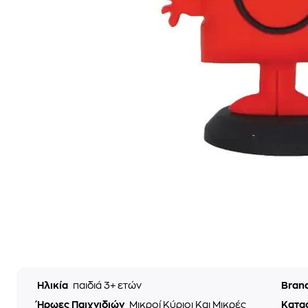
Ηλικία
παιδιά 3+ ετών
Bran
Ήρωες Παιχνιδιών
Μικροί Κύριοι Και Μικρές
Κατα