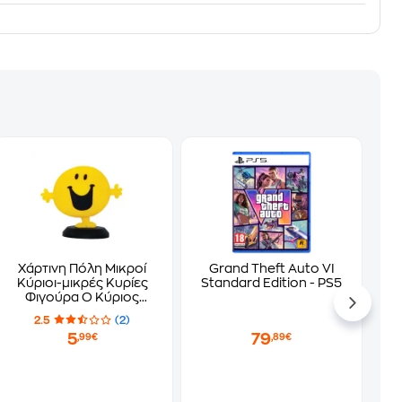
Χάρτινη Πόλη Μικροί
Grand Theft Auto VI
Κύριοι-μικρές Κυρίες
Standard Edition - PS5
Φιγούρα Ο Κύριος
Χαρούμενος
2.5
(2)
5
79
,99€
,89€