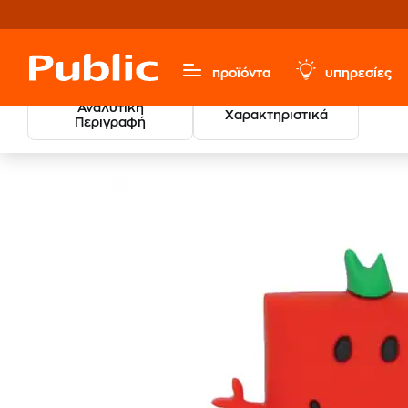
προϊόντα
υπηρεσίες
Αναλυτική
Χαρακτηριστικά
Περιγραφή
Παιχνίδια & Παιδικά
Φιγούρες
Μίνι Φιγούρες & Μινι