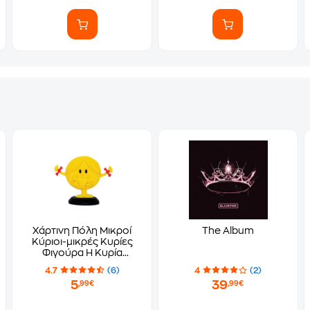
Χάρτινη Πόλη Μικροί
The Album
Κύριοι-μικρές Κυρίες
Φιγούρα Η Κυρία
Γελαστούλα
4.7
(6)
4
(2)
5
39
,99€
,99€