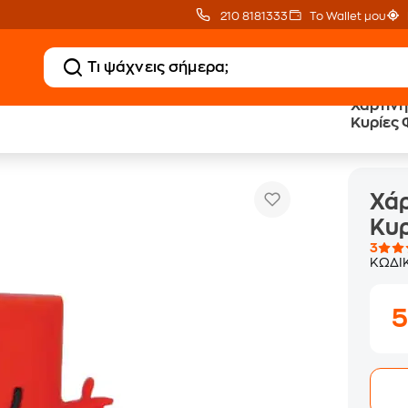
210 8181333
Το Wallet μου
Χάρτινη
Κυρίες 
Χάρτινη Πόλη Μικροί Κύριοι-μικρές Κυρίες Φιγούρα Ο Κύριος 
ατούρες
Χάρ
Κυρ
3
ΚΩΔΙ