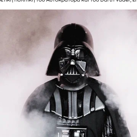
τική πολιτική του Αυτοκράτορα και του Darth Vader, είνα