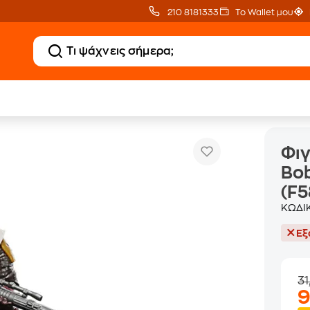
210 8181333
Το Wallet μου
Φιγούρα Star Wars The Black Series Boba Fett (Tython) Jedi Ruins - (F5
Φιγ
Bob
(F5
ΚΩΔΙ
Εξ
31