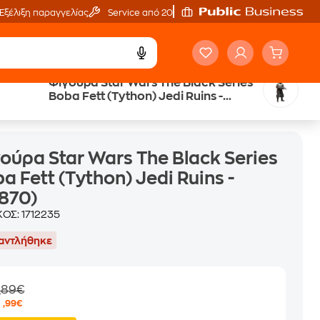
Εξέλιξη παραγγελίας
Service από 20'
Φιγούρα Star Wars The Black Series
Boba Fett (Tython) Jedi Ruins -
870)
(F5870)
ούρα Star Wars The Black Series
a Fett (Tython) Jedi Ruins -
870)
ΚΟΣ:
1712235
αντλήθηκε
,89€
9
,99€