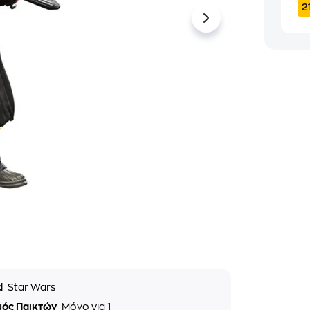
2
d
Star Wars
μός Παικτών
Μόνο για 1