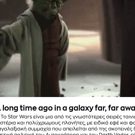
 long time ago in a galaxy far, far aw
ο Star Wars είναι μια από τις γνωστότερες σειρές ταινι
στέρια και πολύχρωμους πλανήτες, με ειδικά εφέ και 
γαλαξιακή συμμαχία που απειλείται από της σκοτεινές