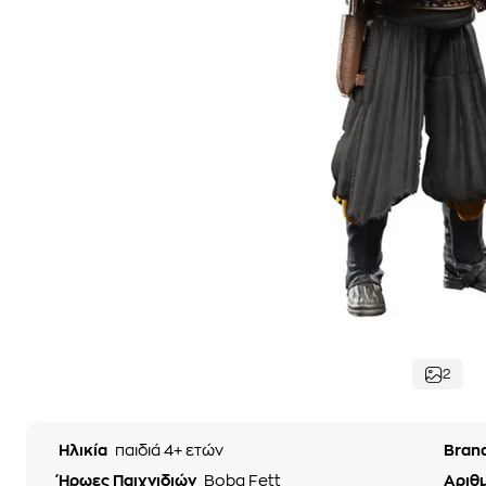
2
Ηλικία
παιδιά 4+ ετών
Bran
Ήρωες Παιχνιδιών
Boba Fett
Αριθ