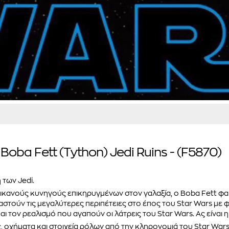
Boba Fett (Tython) Jedi Ruins - (F5870)
 των Jedi.
ικανούς κυνηγούς επικηρυγμένων στον γαλαξία, ο Boba Fett φα
αστούν τις μεγαλύτερες περιπέτειες στο έπος του Star Wars με φ
ι τον ρεαλισμό που αγαπούν οι λάτρεις του Star Wars. Ας είναι 
ς, οχήματα και στοιχεία ρόλων από την κληρονομιά του Star Wars 