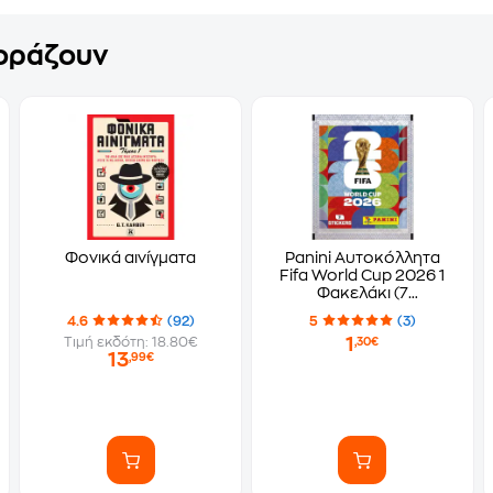
γοράζουν
Φονικά αινίγματα
Panini Αυτοκόλλητα
Fifa World Cup 2026 1
Φακελάκι (7
Αυτοκόλλητα)
4.6
(92)
5
(3)
1
Τιμή εκδότη: 18.80€
,30€
13
,99€