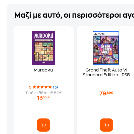
Μαζί με αυτό, οι περισσότεροι α
Murdoku
Grand Theft Auto VI
Standard Edition - PS5
5
(3)
79
Τιμή εκδότη: 15.50€
,89€
13
,99€