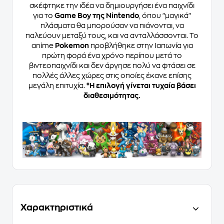
σκέφτηκε την ιδέα να δημιουργήσει ένα παιχνίδι
για το
Game Boy της Nintendo
, όπου "μαγικά"
πλάσματα θα μπορούσαν να πιάνονται, να
παλεύουν μεταξύ τους, και να ανταλλάσσονται. Το
anime
Pokemon
προβλήθηκε στην Ιαπωνία για
πρώτη φορά ένα χρόνο περίπου μετά το
βιντεοπαιχνίδι και δεν άργησε πολύ να φτάσει σε
πολλές άλλες χώρες στις οποίες έκανε επίσης
μεγάλη επιτυχία.
*Η επιλογή γίνεται τυχαία βάσει
διαθεσιμότητας.
Χαρακτηριστικά