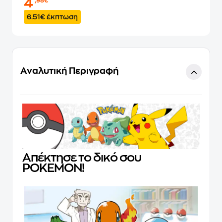
4
,98€
6.51€ έκπτωση
Αναλυτική Περιγραφή
Απέκτησε το δικό σου
POKEMON!