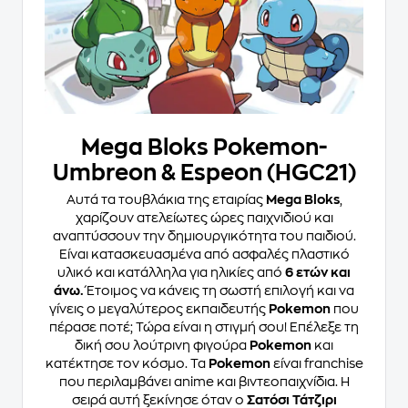
Mega Bloks Pokemon-
Umbreon & Espeon (HGC21)
Αυτά τα τουβλάκια της εταιρίας
Mega Bloks
,
χαρίζουν ατελείωτες ώρες παιχνιδιού και
αναπτύσσουν την δημιουργικότητα του παιδιού.
Είναι κατασκευασμένα από ασφαλές πλαστικό
υλικό και κατάλληλα για ηλικίες από
6 ετών και
άνω.
Έτοιμος να κάνεις τη σωστή επιλογή και να
γίνεις ο μεγαλύτερος εκπαιδευτής
Pokemon
που
πέρασε ποτέ; Τώρα είναι η στιγμή σου! Επέλεξε τη
δική σου λούτρινη φιγούρα
Pokemon
και
κατέκτησε τον κόσμο. Τα
Pokemon
είναι franchise
που περιλαμβάνει anime και βιντεοπαιχνίδια. Η
σειρά αυτή ξεκίνησε όταν ο
Σατόσι Τάτζιρι