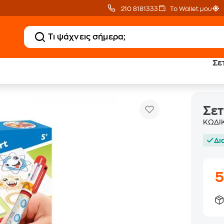
210 8181333
Το Wallet μου
Σε
Σετ Δημιουργίας Totum Spiro Art
δικές Χειροτεχνίες
Σετ
ΚΩΔΙ
Δι