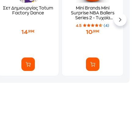
Σετ Δημιουργίας Totum
Mini Brands Mini
Factory Dance
Surprise NBA Ballers
Series 2 - Τυχαία
Επιλογή Σχεδίου
4.5
(4)
14
10
,99€
,99€