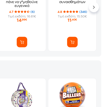
πάνε να γ*μηθούνε
συναισθημάτων
ευγενικά
4.7
(6)
4.8
(346)
Τιμή εκδότη: 16.61€
Τιμή εκδότη: 15.50€
14
11
,99€
,40€