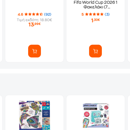
Fifa World Cup 2026 1
Φακελάκι (7
Αυτοκόλλητα)
4.6
(92)
5
(3)
1
Τιμή εκδότη: 18.80€
,30€
13
,99€