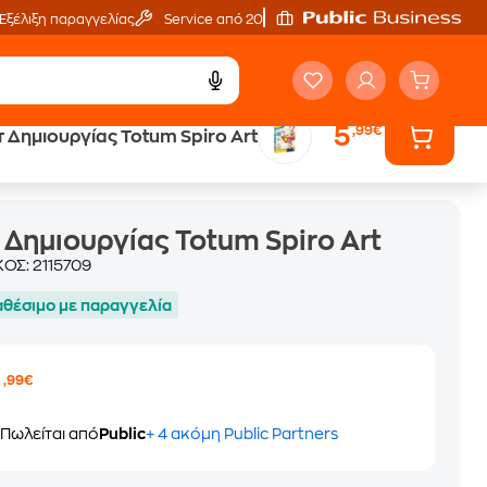
Εξέλιξη παραγγελίας
Service από 20'
5
,99€
τ Δημιουργίας Totum Spiro Art
 Δημιουργίας Totum Spiro Art
ΚΟΣ:
2115709
αθέσιμο με παραγγελία
5
,99€
Πωλείται από
Public
+ 4 ακόμη Public Partners