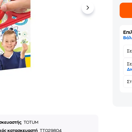
Επι
Βάλ
Σ
Σε
Δι
Σ
σκευαστής
TOTUM
κός κατασκευαστή
TT029804