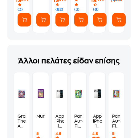
13
13
14
11
(7
ευγενικά
Αυτοκόλλητα)
(3)
(92)
(3)
(6)
Άλλοι πελάτες είδαν επίσης
Grand
Murdoku
Apple
Panini
Apple
Panini
Theft
iPhone
Αυτοκόλλητα
iPhone
Αυτοκόλλη
Auto
17
Fifa
17
Fifa
VI
Pro
World
Pro
World
5
4.6
4.8
5
Standard
Max
Cup
256GB
Cup