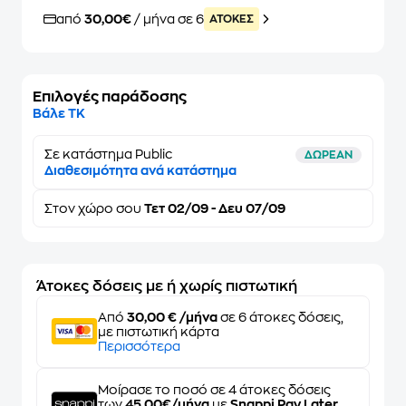
από
30,00€
/ μήνα σε 6
ATOKEΣ
Επιλογές παράδοσης
Βάλε ΤΚ
Σε κατάστημα Public
ΔΩΡΕΑΝ
Διαθεσιμότητα ανά κατάστημα
Στον
χώρο σου
Τετ 02/09 - Δευ 07/09
Άτοκες δόσεις με ή χωρίς πιστωτική
Από
30,00 € /μήνα
σε 6 άτοκες δόσεις,
με πιστωτική κάρτα
Περισσότερα
Μοίρασε το ποσό σε 4 άτοκες δόσεις
των
45,00€/μήνα
με
Snappi Pay Later