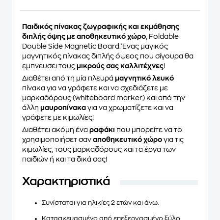
Παιδικός πίνακας ζωγραφικής και εκμάθησης
διπλής όψης με αποθηκευτικό χώρο
, Foldable
Double Side Magnetic Board. Ένας μαγικός
μαγνητικός πίνακας διπλής όψεος που σίγουρα θα
εμπνευσει τους
μικρούς σας καλλιτέχνες
!
Διαθέτει από τη μία πλευρά
μαγνητικό λευκό
πίνακα για να γράφετε και να σχεδιάζετε με
μαρκαδόρους (whiteboard marker) και από την
άλλη
μαυροπίνακα
για να χρωματίζετε και να
γράφετε με κιμωλίες!
Διαθέτει ακόμη ένα
ραφάκι
που μπορείτε να το
χρησιμοποιήσετ σαν
αποθηκευτικό χώρο
για τις
κιμωλίες, τους μαρκαδόρους και τα έργα των
παιδιών ή και τα δικά σας!
Χαρακτηριστικά
Συνίσταται για ηλικίες 2 ετών και άνω.
Κατασκευασμένο από επεξεργασμένο ξύλο