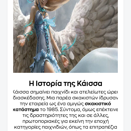
Η Ιστορία της Κάισσα
Κάισσα σημαίνει παιχνίδι και ατελείωτες ώρες
διασκέδασης. Μια παρέα σκακιστών ίδρυσαν
την εταιρεία ως ένα αμιγώς
σκακιστικό
κατάστημα
το 1985. Σύντομα, όμως επέκτεινε
τις δραστηριότητες της και σε άλλες,
πρωτοποριακές για εκείνη την εποχή
κατηγορίες παιχνιδιών, όπως τα επιτραπέζια