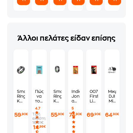
Άλλοι πελάτες είδαν επίσης
Smart
Πώς
Smart
Indiana
007
Μικρόφωνο
Ring
να
Ring
Jones
First
DJI
KSIX
τους
KSIX
and
Light
Mic
Saturn
λες
Saturn
the
-
Mini
4.7
5
21mm
να
19.1mm
Great
Nintendo
2
59
55
74
69
64
Τιμή
,90€
,90€
,90€
,90€
,90€
Size
πάνε
Size
Circle
Switch
1TX
εκδότη:
11 -
να
S -
-
2
+
16.61€
Black
γ*μηθούνε
Black
Nintendo
1RX
14
,99€
ευγενικά
Switch