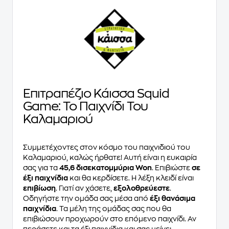
Επιτραπέζιο Κάισσα Squid
Game: Το Παιχνίδι Του
Καλαμαριού
Συμμετέχοντες στον κόσμο του παιχνιδιού του
Καλαμαριού, καλώς ήρθατε! Αυτή είναι η ευκαιρία
σας για τα
45,6 δισεκατομμύρια Won
. Επιβιώστε
σε
έξι παιχνίδια
και θα κερδίσετε. Η λέξη κλειδί είναι
επιβίωση
. Γιατί αν χάσετε,
εξολοθρεύεστε
.
Οδηγήστε την ομάδα σας μέσα από
έξι θανάσιμα
παιχνίδια
. Τα μέλη της ομάδας σας που θα
επιβιώσουν προχωρούν στο επόμενο παιχνίδι. Αν