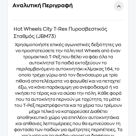
Αναλυτική Περιγραφή
Hot Wheels City T-Rex Πυροσβεστικός
Σταθμός (JBM73)
Χρησιμοποιήστε επικές αγωνιστικές δεξιότητες για
να προστατεύσετε την πόλη Hot Wheels από έναν
τρομακτικό T-Ρεξ που θέλει να φάει όλα τα
αυτοκίνητα! Τα παιδιά εκτοξεύουν το
περιλαμβανόμενο αυτοκινητάκι κλίμακας 1:64, το
οποίο τρέχει γύρω από τον δεινόσαυρο με τρία
πιθανά αποτελέσματα: να φαγωθεί και να πεταχτεί
έξω, να κάνει παράκαμψη για ανεφοδιασμό ή να
νικήσει το τέρας και να σώσει την πόλη. Κάθε φορά
που τα αυτοκίνητα περνούν με ταχύτητα, τα μάτια
του T-Ρεξ περιστρέφονται και τα χέρια του τρέμουν
μέχρι τελικά να καταρρεύσει! Διαθέτει
αποθηκευτικό χώρο για επιπλέον αυτοκινητάκια
και απίθανες λεπτομέρειες που θα εμπνεύσουν τη
φαντασία των παιδιών για αμέτρητες περιπέτειες. Τα
χρώματα και τα σχέδια μπορεί να διαφέρουν.