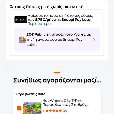
Άτοκες δόσεις με ή χωρίς πιστωτική
Μοίρασε το ποσό σε 4 άτοκες δόσεις
των
8,75€/μήνα
με
Snappi Pay Later
Περισσότερα
20€ Public επιστροφή
στο Wallet, με
την 1η αγορά σου με Snappi Pay
Later.
Συνήθως αγοράζονται μαζί...
Τώρα βλέπεις αυτό
Hot Wheels City T-Rex
Πυροσβεστικός Σταθμός
(JBM73)
5
(2)