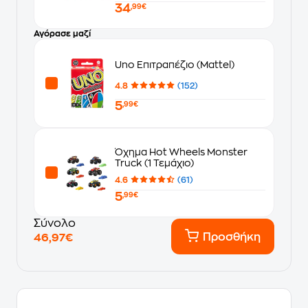
34
,99€
Αγόρασε μαζί
Uno Επιτραπέζιο (Mattel)
4.8
(152)
5
,99€
Όχημα Hot Wheels Monster
Truck (1 Τεμάχιο)
4.6
(61)
5
,99€
Σύνολο
Προσθήκη
46,97€