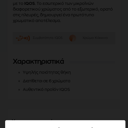
με το
IQOS
. Το εσωτερικό των μικροϊνών
διαφορετικού χρώματος από το εξωτερικό, ορατό
στις πλευρές, δημιουργεί ένα πρωτότυπο
χρωματικό αποτέλεσμα.
Συμβατότητα:
IQOS
Χρώμα:
Κόκκινο
Χαρακτηριστικά
Υψηλής ποιότητας θήκη
Διατίθεται σε 6 χρώματα
Αυθεντικό προϊόν IQOS
Χαρακτηριστικά