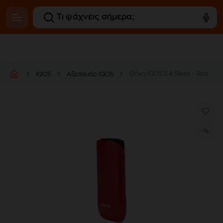
Θήκη IQOS 2.4 Sleek - Red
IQOS
Αξεσουάρ IQOS