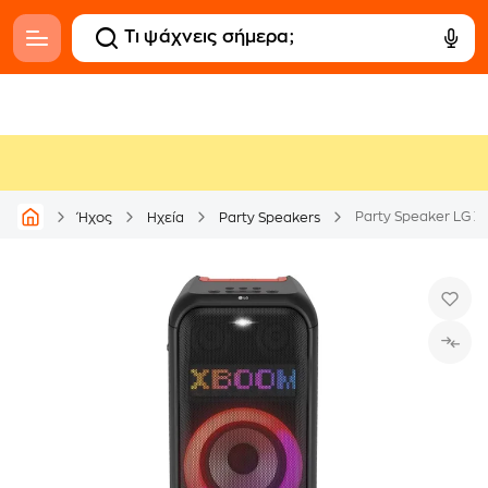
Party Speaker LG 
Ήχος
Ηχεία
Party Speakers