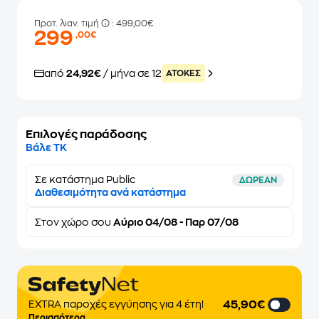
Προτ. λιαν. τιμή
: 499,00€
299
,00€
από
24,92€
/ μήνα σε 12
ATOKEΣ
Επιλογές παράδοσης
Βάλε ΤΚ
Σε κατάστημα Public
ΔΩΡΕΑΝ
Διαθεσιμότητα ανά κατάστημα
Στον
χώρο σου
Αύριο 04/08 - Παρ 07/08
45,90€
EXTRA παροχές εγγύησης για 4 έτη!
Περισσότερα