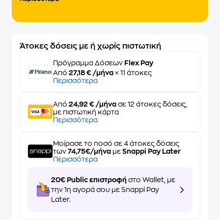
Άτοκες δόσεις με ή χωρίς πιστωτική
Πρόγραμμα Δόσεων
Flex Pay
Από
27,18 € /μήνα
× 11 άτοκες
Περισσότερα
Από
24,92 € /μήνα
σε 12 άτοκες δόσεις,
με πιστωτική κάρτα
Περισσότερα
Μοίρασε το ποσό σε 4 άτοκες δόσεις
των
74,75€/μήνα
με
Snappi Pay Later
Περισσότερα
20€ Public επιστροφή
στο Wallet, με
την 1η αγορά σου με Snappi Pay
Later.