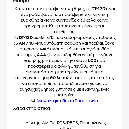
Μαύρο
Κάτω από την όμορφη λευκή θήκη, το
DT-120
είναι
ένα ραδιόφωνο που προσφέρει εκπληκτική
ευαισθησία για να συντονίζεις εύκολα και να
προγραμματίζεις τους αγαπημένους σου
σταθμούς.
Το
DT-120
διαθέτει 15 προκαθορισμένους σταθμούς
(
5 AM / 10 FM
), αυτόματη σάρωση και περιλαμβάνει
στερεοφωνικά ακουστικά. Λειτουργεί με δύο
μπαταρίες
AAA
(δεν περιλαμβάνονται) με ένδειξη
χαμηλής μπαταρίας στην οθόνη
LCD
που
προσφέρει μια φιλική υπενθύμιση για
αντικατάσταση μπαταριών. Η αυτόματη
απενεργοποίηση
90 λεπτών
σου επιτρέπει επίσης
να αποκοιμηθείις στο ραδιόφωνο χωρίς να
ανησυχείς μήπως ξυπνήσεις με εξαντλημένες
μπαταρίες.
Ανακάλυψε
εδώ
τα Ραδιόφωνα
Χαρακτηριστικά
• Δέκτης: AM,FM, RDS/RBDS, Προεπιλογές
σταθμού