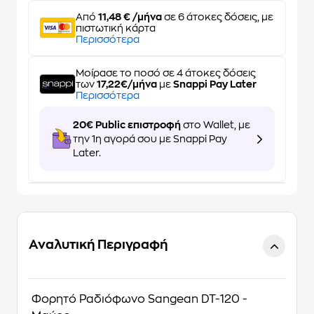
Από
11,48 € /μήνα
σε 6 άτοκες δόσεις, με
πιστωτική κάρτα
Περισσότερα
Μοίρασε το ποσό σε 4 άτοκες δόσεις
των
17,22€/μήνα
με
Snappi Pay Later
Περισσότερα
20€ Public επιστροφή
στο Wallet, με
την 1η αγορά σου με Snappi Pay
Later.
Αναλυτική Περιγραφή
Φορητό Ραδιόφωνο Sangean DT-120 -