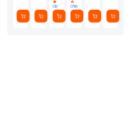
WiFi
(3)
(78)