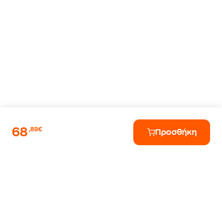
68
,89€
Προσθήκη