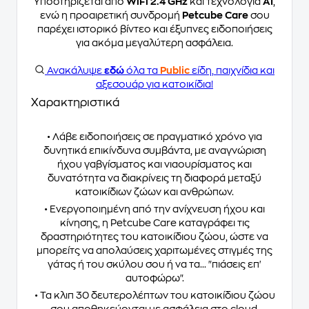
Υποστηρίζεται από
WiFi 2.4 GHz
και τεχνολογία
AI
,
ενώ η προαιρετική συνδρομή
Petcube Care
σου
παρέχει ιστορικό βίντεο και έξυπνες ειδοποιήσεις
για ακόμα μεγαλύτερη ασφάλεια.
Ανακάλυψε
εδώ
όλα τα
Public
είδη, παιχνίδια και
αξεσουάρ για κατοικίδια!
Χαρακτηριστικά
• Λάβε ειδοποιήσεις σε πραγματικό χρόνο για
δυνητικά επικίνδυνα συμβάντα, με αναγνώριση
ήχου γαβγίσματος και νιαουρίσματος και
δυνατότητα να διακρίνεις τη διαφορά μεταξύ
κατοικίδιων ζώων και ανθρώπων.
• Ενεργοποιημένη από την ανίχνευση ήχου και
κίνησης, η Petcube Care καταγράφει τις
δραστηριότητες του κατοικίδιου ζώου, ώστε να
μπορείτς να απολαύσεις χαριτωμένες στιγμές της
γάτας ή του σκύλου σου ή να τα... "πιάσεις επ'
αυτοφώρω".
• Τα κλιπ 30 δευτερολέπτων του κατοικίδιου ζώου