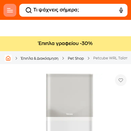
Έπιπλα γραφείου -30%
Petcube WRL Ταΐστα μ
Έπιπλα & Διακόσμηση
Pet Shop