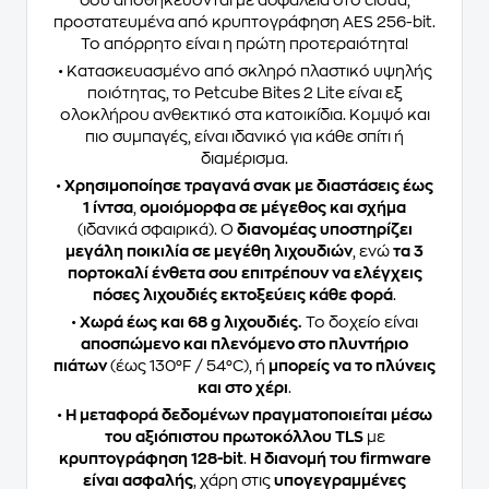
σου αποθηκεύονται με ασφάλεια στο cloud,
προστατευμένα από κρυπτογράφηση AES 256-bit.
Το απόρρητο είναι η πρώτη προτεραιότητα!
• Κατασκευασμένο από σκληρό πλαστικό υψηλής
ποιότητας, το Petcube Bites 2 Lite είναι εξ
ολοκλήρου ανθεκτικό στα κατοικίδια. Κομψό και
πιο συμπαγές, είναι ιδανικό για κάθε σπίτι ή
διαμέρισμα.
•
Χρησιμοποίησε τραγανά σνακ με διαστάσεις έως
1 ίντσα
,
ομοιόμορφα σε μέγεθος και σχήμα
(ιδανικά σφαιρικά). Ο
διανομέας υποστηρίζει
μεγάλη ποικιλία σε μεγέθη λιχουδιών
, ενώ
τα 3
πορτοκαλί ένθετα
σου επιτρέπουν να ελέγχεις
πόσες λιχουδιές εκτοξεύεις κάθε φορά
.
•
Χωρά έως και 68 g λιχουδιές.
Το δοχείο είναι
αποσπώμενο και πλενόμενο στο πλυντήριο
πιάτων
(έως 130°F / 54°C), ή
μπορείς να το πλύνεις
και στο χέρι
.
•
Η μεταφορά δεδομένων πραγματοποιείται μέσω
του αξιόπιστου πρωτοκόλλου TLS
με
κρυπτογράφηση 128-bit
.
Η διανομή του firmware
είναι ασφαλής
, χάρη στις
υπογεγραμμένες