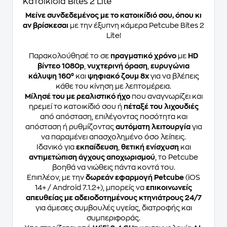
Κατοικίδια Bites 2 Lite
Μείνε συνδεδεμένος με το κατοικίδιό σου, όπου κι
αν βρίσκεσαι
με την έξυπνη κάμερα Petcube Bites 2
Lite!
Παρακολούθησέ το σε
πραγματικό χρόνο
με
HD
βίντεο 1080p
,
νυχτερινή όραση
,
ευρυγώνια
κάλυψη 160°
και
ψηφιακό ζουμ 8x
για να βλέπεις
κάθε του κίνηση με λεπτομέρεια.
Μίλησέ του με ρεαλιστικό ήχο
που αναγνωρίζει και
ηρεμεί το κατοικίδιό σου ή
πέταξέ του λιχουδιές
από απόσταση, επιλέγοντας ποσότητα και
απόσταση ή ρυθμίζοντας
αυτόματη λειτουργία
για
να παραμένει απασχολημένο όσο λείπεις.
Ιδανικό για
εκπαίδευση
,
θετική ενίσχυση
και
αντιμετώπιση άγχους αποχωρισμού
, το Petcube
βοηθά να νιώθεις πάντα κοντά του.
Επιπλέον, με την
δωρεάν εφαρμογή Petcube
(iOS
14+ / Android 7.1.2+), μπορείς να
επικοινωνείς
απευθείας με αδειοδοτημένους κτηνιάτρους 24/7
για άμεσες συμβουλές υγείας, διατροφής και
συμπεριφοράς.