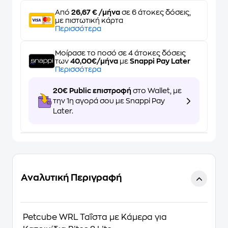
Από
26,67 € /μήνα
σε 6 άτοκες δόσεις,
με πιστωτική κάρτα
Περισσότερα
Μοίρασε το ποσό σε 4 άτοκες δόσεις
των
40,00€/μήνα
με
Snappi Pay Later
Περισσότερα
20€ Public επιστροφή
στο Wallet, με
την 1η αγορά σου με Snappi Pay
Later.
Αναλυτική Περιγραφή
Petcube WRL Ταΐστα με Κάμερα για