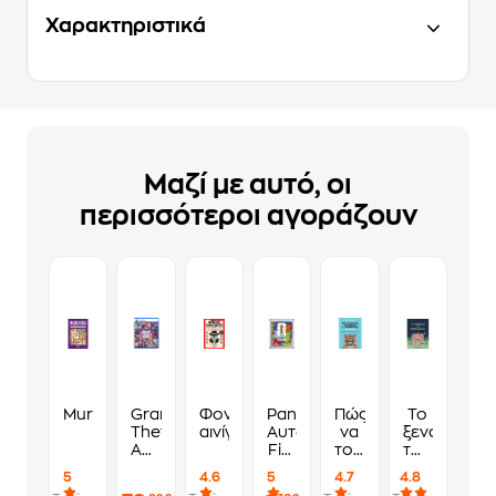
Χαρακτηριστικά
Μαζί με αυτό, οι
περισσότεροι αγοράζουν
Murdoku
Grand
Φονικά
Panini
Πώς
Το
Theft
αινίγματα
Αυτοκόλλητα
να
ξενοδοχείο
Auto
Fifa
τους
των
VI
World
λες
συναισθημ
5
4.6
5
4.7
4.8
Standard
Cup
να