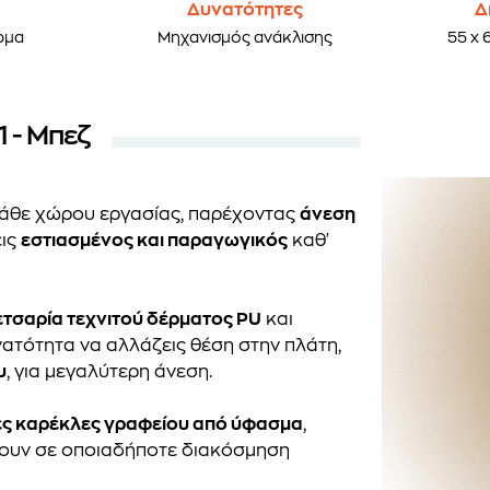
Δυνατότητες
Δ
ρμα
Μηχανισμός ανάκλισης
55 x 
 - Μπεζ
κάθε χώρου εργασίας, παρέχοντας
άνεση
εις
εστιασμένος και παραγωγικός
καθ'
ετσαρία τεχνιτού δέρματος PU
και
νατότητα να αλλάζεις θέση στην πλάτη,
υ
, για μεγαλύτερη άνεση.
ες καρέκλες γραφείου από ύφασμα
,
άζουν σε οποιαδήποτε διακόσμηση