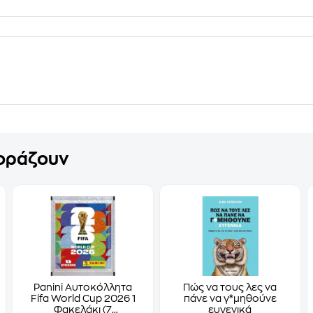
γοράζουν
Panini Αυτοκόλλητα
Πώς να τους λες να
Fifa World Cup 2026 1
πάνε να γ*μηθούνε
Φακελάκι (7
ευγενικά