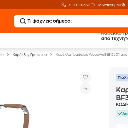
210 8181333
Το Wallet μου
Καρέκλα Γρ
από Τεχνητ
Έπιπλα γραφείου -30%
Καρέκλα Γραφείου Woodwell BF3301 από
ου
Καρέκλες Γραφείου
Πωλε
Κα
BF3
ΚΩΔΙ
Δι