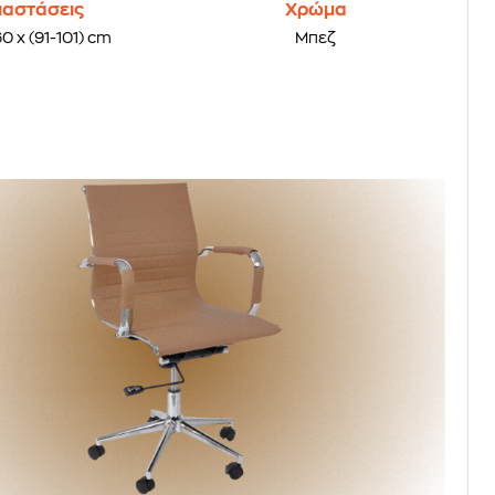
ιαστάσεις
Χρώμα
60 x (91-101) cm
Μπεζ