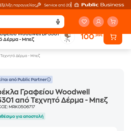
Εξέλιξη παραγγελίας
Service από 20'
αφείου Woodwell BF3301
100
,99€
ό Δέρμα - Μπεζ
 Τεχνητό Δέρμα - Μπεζ
ίται από Public Partner
ρέκλα Γραφείου Woodwell
301 από Τεχνητό Δέρμα - Μπεζ
ΚΟΣ:
MRK0506717
αθέσιμο για αποστολή