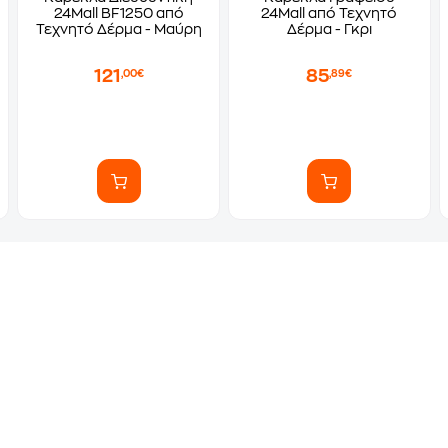
24Mall BF1250 από
24Mall από Τεχνητό
Τεχνητό Δέρμα - Μαύρη
Δέρμα - Γκρι
121
85
,00€
,89€