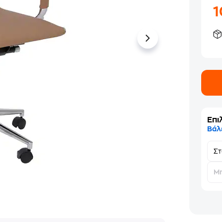
Επι
Βάλ
Σ
Μη