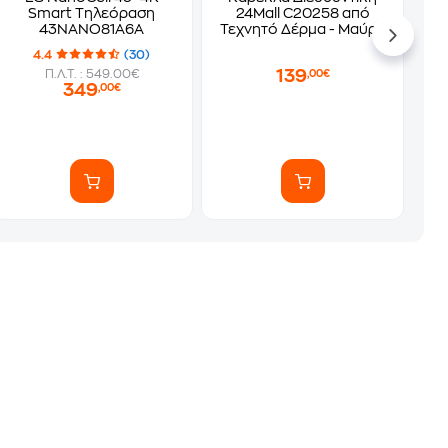
Smart Τηλεόραση
24Mall C20258 από
43NANO81A6A
Τεχνητό Δέρμα - Μαύρη
4.4
(30)
139
Π.Λ.Τ. : 549.00€
,00€
349
,00€