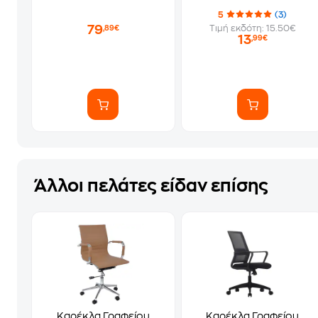
5
(3)
79
Τιμή εκδότη: 15.50€
,89€
13
,99€
Άλλοι πελάτες είδαν επίσης
Καρέκλα Γραφείου
Καρέκλα Γραφείου