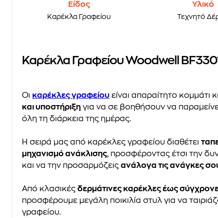
Είδος
Υλικό
Καρέκλα Γραφείου
Τεχνητό Δέ
Καρέκλα Γραφείου Woodwell BF3301
Οι
καρέκλες γραφείου
είναι απαραίτητο κομμάτι 
και υποστήριξη
για να σε βοηθήσουν να παραμείν
όλη τη διάρκεια της ημέρας.
Η σειρά μας από καρέκλες γραφείου διαθέτει
ταπ
μηχανισμό ανάκλισης
, προσφέροντας έτσι την δυ
και να την προσαρμόζεις
ανάλογα τις ανάγκες σο
Από κλασικές
δερμάτινες καρέκλες έως σύγχρον
προσφέρουμε μεγάλη ποικιλία στυλ για να ταιρι
γραφείου.