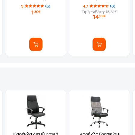
Αυτοκόλλητα)
5
(3)
4.7
(6)
1
Τιμή εκδότη: 16.61€
,30€
14
,99€
Καρέκλα Διευθυντική
Καρέκλα Γραφείου