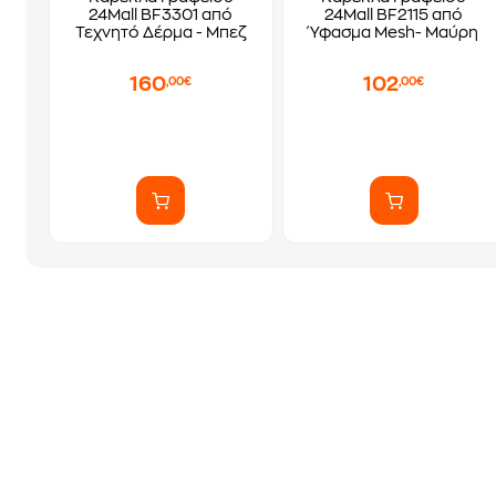
24Mall BF3301 από
24Mall BF2115 από
Τεχνητό Δέρμα - Μπεζ
Ύφασμα Mesh- Μαύρη
160
102
,00€
,00€