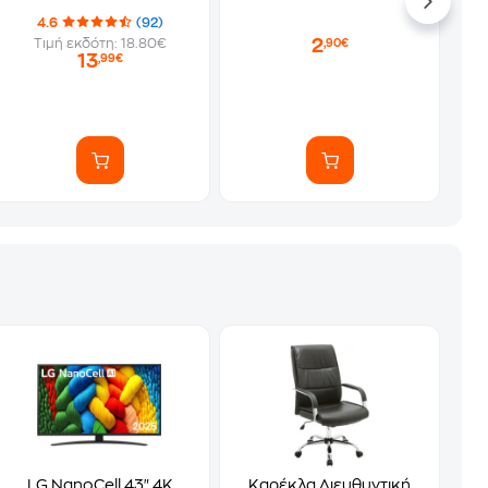
4.6
(92)
2
Τιμή εκδότη: 18.80€
,90€
13
,99€
LG NanoCell 43" 4K
Καρέκλα Διευθυντική