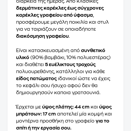
διάρκεια της ημέρας. Από κλασικές
δερμάτινες καρέκλες έως σύγχρονες
καρέκλες γραφείου από ύφασμα
,
προσφέρουμε μεγάλη ποικιλία και στυλ
για να ταιριάζουν σε οποιαδήποτε
διακόσμηση γραφείου
.
Είναι κατασκευασμένη από
συνθετικό
υλικό
(90% βαμβάκι, 10% πολυεστέρας)
και διαθέτει
5 ευέλικτους τροχούς
πολυουρεθάνης, κατάλληλοι για κάθε
είδος πατώματος
ιδανικοί ώστε να έχεις
το κεφάλι σου ήσυχο αφού δεν θα
δημιουργησούν καποια γρατσουνιά.
Έρχεται με
ύψος πλάτης: 44 cm
και
ύψος
μπράτσων: 17 cm
αποτελεί μία κομψή και
μοντέρνα προσθήκη στο γραφείο
για το
σπίτι ή την εργασία σου.