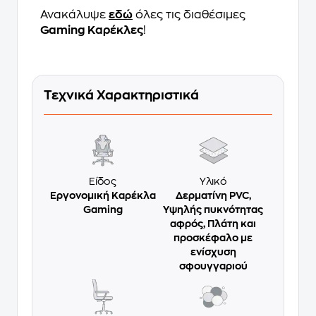
Ανακάλυψε
εδώ
όλες τις διαθέσιμες
Gaming Καρέκλες
!
Τεχνικά Χαρακτηριστικά
Είδος
Υλικό
Εργονομική Καρέκλα
Δερματίνη PVC,
Gaming
Υψηλής πυκνότητας
αφρός, Πλάτη και
προσκέφαλο με
ενίσχυση
σφουγγαριού