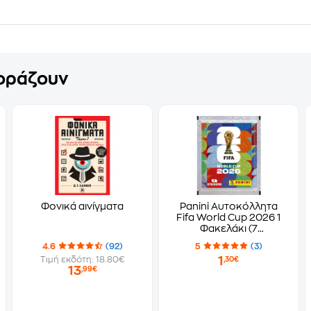
γοράζουν
Φονικά αινίγματα
Panini Αυτοκόλλητα
Fifa World Cup 2026 1
Φακελάκι (7
Αυτοκόλλητα)
4.6
(92)
5
(3)
1
Τιμή εκδότη: 18.80€
,30€
13
,99€