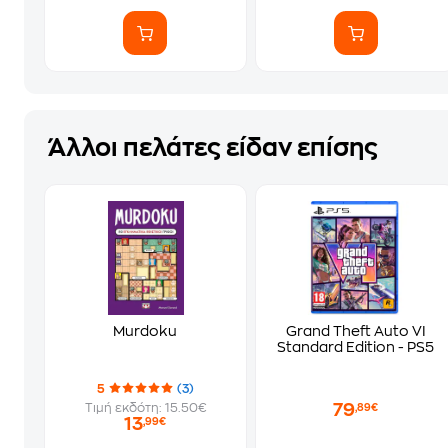
Άλλοι πελάτες είδαν επίσης
Murdoku
Grand Theft Auto VI
Standard Edition - PS5
5
(3)
79
Τιμή εκδότη: 15.50€
,89€
13
,99€