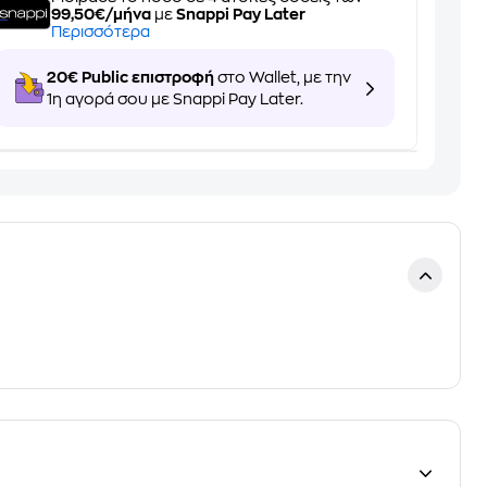
99,50€/μήνα
με
Snappi Pay Later
Περισσότερα
20€ Public επιστροφή
στο Wallet, με την
1η αγορά σου με Snappi Pay Later.