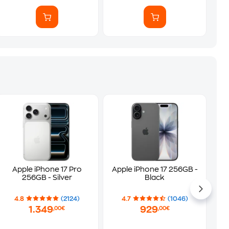
Apple iPhone 17 Pro
Apple iPhone 17 256GB -
256GB - Silver
Black
4.8
(2124)
4.7
(1046)
1.349
929
,00€
,00€