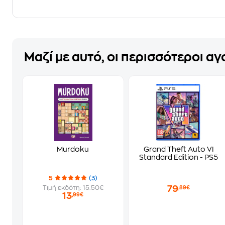
Μαζί με αυτό, οι περισσότεροι α
Murdoku
Grand Theft Auto VI
Standard Edition - PS5
5
(3)
79
Τιμή εκδότη: 15.50€
,89€
13
,99€