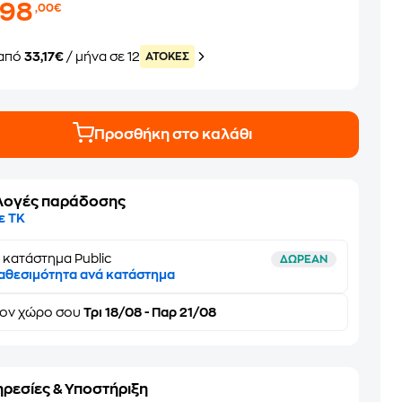
398
,00€
από
33,17€
/ μήνα σε 12
ATOKEΣ
Προσθήκη στο καλάθι
λογές παράδοσης
ε ΤΚ
 κατάστημα Public
ΔΩΡΕΑΝ
αθεσιμότητα ανά κατάστημα
τον
χώρο σου
Τρι 18/08 - Παρ 21/08
ηρεσίες & Υποστήριξη