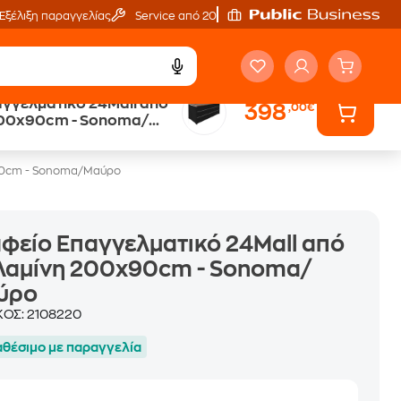
Εξέλιξη παραγγελίας
Service από 20'
αγγελματικό 24Mall από
398
,00€
200x90cm - Sonoma/
x90cm - Sonoma/Μαύρο
φείο Επαγγελματικό 24Mall από
λαμίνη 200x90cm - Sonoma/
ύρο
ΚΟΣ:
2108220
αθέσιμο με παραγγελία