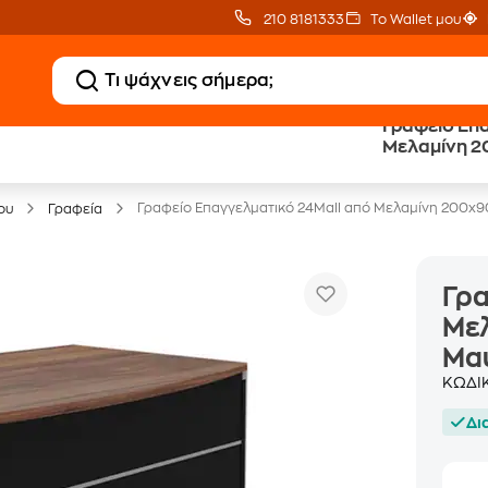
210 8181333
Το Wallet μου
Γραφείο Επ
Μελαμίνη 
Έπιπλα γραφείου -30%
Μαύρο
Γραφείο Επαγγελματικό 24Mall από Μελαμίνη 200
ου
Γραφεία
Γρα
Με
Μα
ΚΩΔΙ
Δι