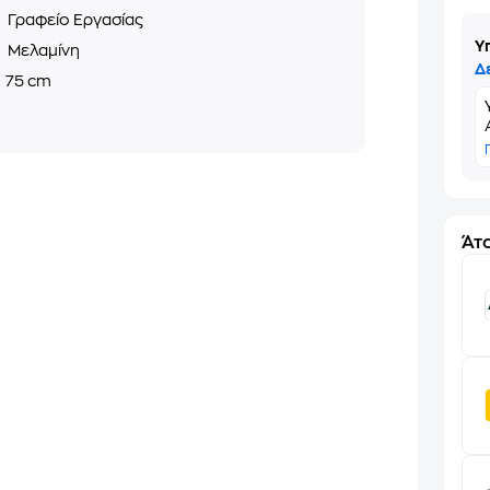
ς
Γραφείο Εργασίας
Υ
ό
Μελαμίνη
Δ
ς
75 cm
Άτο