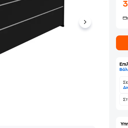
Επι
Βάλ
Σε
Δι
Σ
Υπ