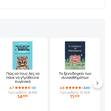
Πώς να τους λες να
Το ξενοδοχείο των
πάνε να γ*μηθούνε
συναισθημάτων
ευγενικά
4.7
(6)
4.8
(346)
Τιμή εκδότη: 16.61€
Τιμή εκδότη: 15.50€
14
11
,99€
,40€