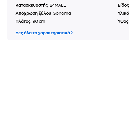
Κατασκευαστής
24MALL
Είδο
Απόχρωση ξύλου
Sonoma
Υλικ
Πλάτος
90 cm
Ύψο
Δες όλα τα χαρακτηριστικά