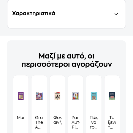
Χαρακτηριστικά
Μαζί με αυτό, οι
περισσότεροι αγοράζουν
Murdoku
Grand
Φονικά
Panini
Πώς
Το
Theft
αινίγματα
Αυτοκόλλητα
να
ξενοδοχείο
Auto
Fifa
τους
των
VI
World
λες
συναισθημ