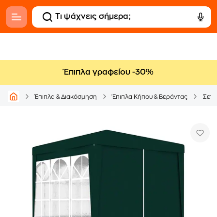
Έπιπλα γραφείου -30%
Έπιπλα & Διακόσμηση
Έπιπλα Κήπου & Βεράντας
Σετ 