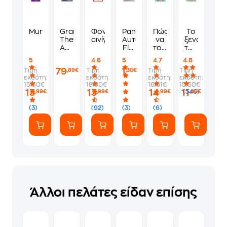
Murdoku
Grand
Φονικά
Panini
Πώς
Το
Theft
αινίγματα
Αυτοκόλλητα
να
ξενοδοχείο
Auto
Fifa
τους
των
VI
World
λες
συναισθημ
5
4.6
5
4.7
4.8
Standard
Cup
να
79
1
Τιμή
Τιμή
Τιμή
Τιμή
,89€
,30€
Edition
2026
πάνε
εκδότη:
εκδότη:
εκδότη:
εκδότη:
-
1
να
15.50€
18.80€
16.61€
15.50€
PS5
Φακελάκι
γ*μηθούνε
13
13
14
11
(346)
,99€
,99€
,99€
,40€
(7
ευγενικά
Αυτοκόλλητα)
(3)
(92)
(3)
(6)
Άλλοι πελάτες είδαν επίσης