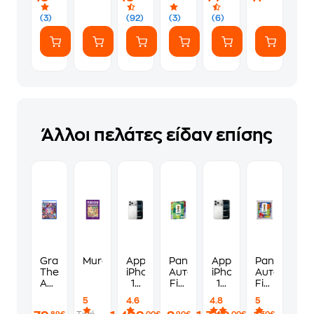
(7
ευγενικά
Αυτοκόλλητα)
(3)
(92)
(3)
(6)
Άλλοι πελάτες είδαν επίσης
Grand
Murdoku
Apple
Panini
Apple
Panini
Theft
iPhone
Αυτοκόλλητα
iPhone
Αυτοκόλλη
Auto
17
Fifa
17
Fifa
VI
Pro
World
Pro
World
5
4.6
4.8
5
Standard
Max
Cup
256GB
Cup