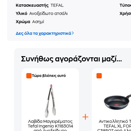
Κατασκευαστής
TEFAL
Τύπο
Υλικό
Ανοξείδωτο ατσάλι
Χρή
Χρώμα
Ασημί
Δες όλα τα χαρακτηριστικά
Συνήθως αγοράζονται μαζί...
Τώρα βλέπεις αυτό
Λαβίδα Μαγειρέματος
Αντικολλητικό 
Tefal Ingenio K1183014
TEFAL XL FO
από Ανοξείδωτο
C38507 από Αλο