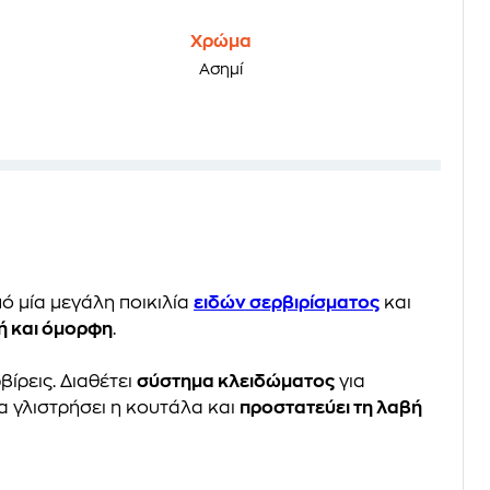
Χρώμα
Ασημί
ό μία μεγάλη ποικιλία
ειδών σερβιρίσματος
και
κή και όμορφη
.
βίρεις. Διαθέτει
σύστημα κλειδώματος
για
α γλιστρήσει η κουτάλα και
προστατεύει τη λαβή