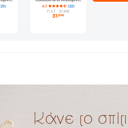
ρο
28 cm Μαύρο
(25)
4.7
(22)
Π.Λ.Τ. : 31.91€
31
,89€