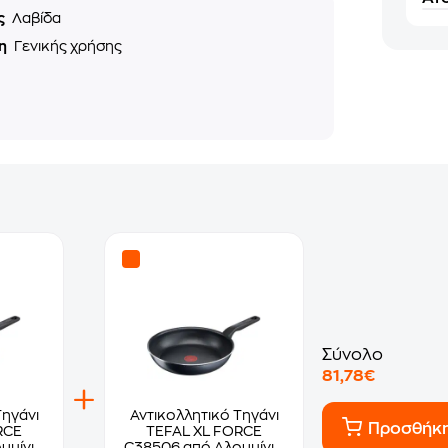
ς
Λαβίδα
ση
Γενικής χρήσης
Σύνολο
81,78€
Τηγάνι
Αντικολλητικό Τηγάνι
Προσθήκ
RCE
TEFAL XL FORCE
υμίνιο
C38506 από Αλουμίνιο