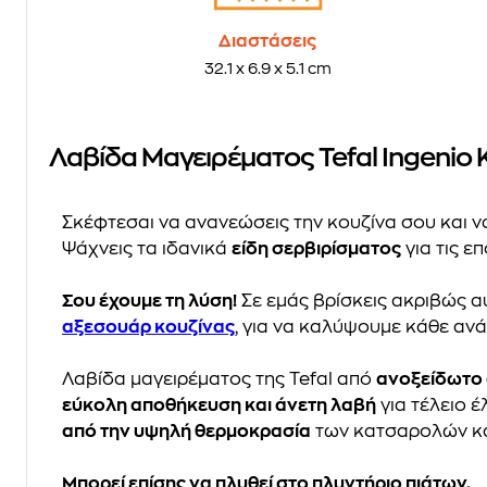
Διαστάσεις
32.1 x 6.9 x 5.1 cm
Λαβίδα Μαγειρέματος Tefal Ingenio 
Σκέφτεσαι να ανανεώσεις την κουζίνα σου και ν
Ψάχνεις τα ιδανικά
είδη σερβιρίσματος
για τις ε
Σου έχουμε τη λύση!
Σε εμάς βρίσκεις ακριβώς αυ
αξεσουάρ κουζίνας
, για να καλύψουμε κάθε αν
Λαβίδα μαγειρέματος της Tefal από
ανοξείδωτο 
εύκολη αποθήκευση και άνετη λαβή
για τέλειο έ
από την υψηλή θερμοκρασία
των κατσαρολών και
Μπορεί επίσης να πλυθεί στο πλυντήριο πιάτων.