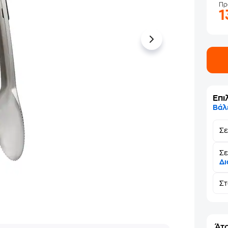
Πρ
1
Επι
Βάλ
Σ
Σε
Δι
Σ
Άτο