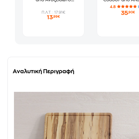
Ατσάλι- Ασημί
30 cm Μαύ
4.8
35
Π.Λ.Τ. : 17.91€
,90€
13
,99€
Αναλυτική Περιγραφή