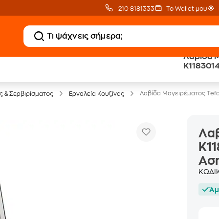
210 8181333
Το Wallet μου
Λαβίδα Μ
K1183014
Έπιπλα γραφείου -30%
Ασημί
Λαβίδα Μαγειρέματος Tefa
ς & Σερβιρίσματος
Εργαλεία Κουζίνας
Λαβ
K11
Ασ
ΚΩΔΙ
Άμ