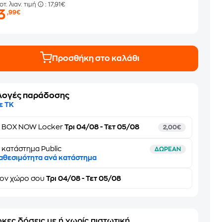
οτ. λιαν. τιμή
: 17,91€
3
,99€
Προσθήκη στο καλάθι
λογές παράδοσης
ε ΤΚ
ε
BOX NOW Locker
Τρι 04/08 - Τετ 05/08
2,00€
 κατάστημα Public
ΔΩΡΕΑΝ
αθεσιμότητα ανά κατάστημα
τον
χώρο σου
Τρι 04/08 - Τετ 05/08
κες δόσεις με ή χωρίς πιστωτική