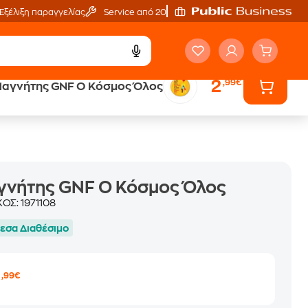
Εξέλιξη παραγγελίας
Service από 20'
2
,99€
αγνήτης GNF Ο Κόσμος Όλος
γνήτης GNF Ο Κόσμος Όλος
ΚΟΣ:
1971108
εσα Διαθέσιμο
2
,99€