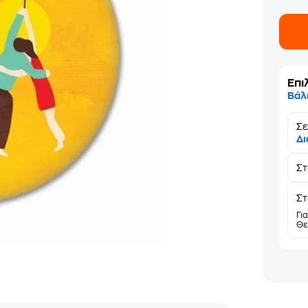
Επι
Βάλ
Σε
Δι
Σ
Στ
Γι
Θε