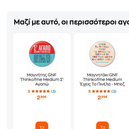
Μαζί με αυτό, οι περισσότεροι α
Μαγνήτης GNF
Μαγνητάκι GNF
Thinkofme Medium Σ'
Thinkofme Medium
Αγαπώ
Έχεις Τα Πινέλα - Μπεζ
5
(3)
5
(3)
2
2
,99€
,99€