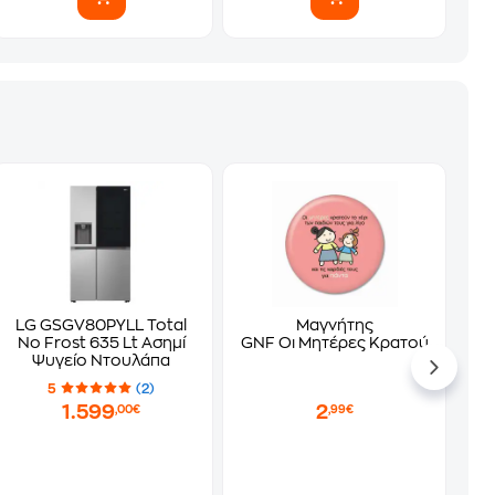
LG GSGV80PYLL Total
Μαγνήτης
No Frost 635 Lt Ασημί
GNF Οι Μητέρες Κρατούν Το Χέρ
Ψυγείο Ντουλάπα
5
(2)
1.599
2
,00€
,99€