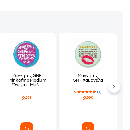
Μαγνήτης GNF
Μαγνήτης
Thinkofme Medium
GNF Χαμογέλα
Όνειρα - Μπλε
5
(1)
2
2
,99€
,99€