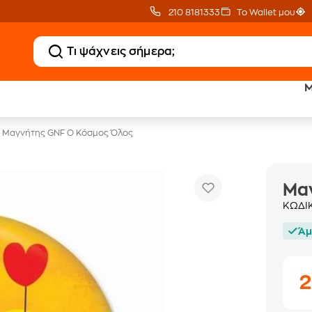
210 8181333
Το Wallet μου
Μ
Έπιπλα γραφείου -30%
Μαγνήτης GNF Ο Κόσμος Όλος
Μα
ΚΩΔΙ
Άμ