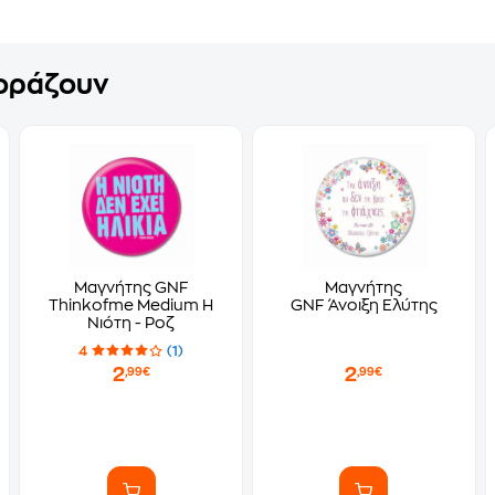
γοράζουν
Μαγνήτης GNF
Μαγνήτης
Thinkofme Medium Η
GNF Άνοιξη Ελύτης
Νιότη - Ροζ
4
(1)
2
2
,99€
,99€