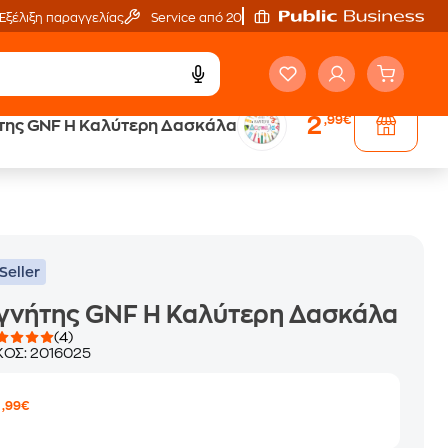
Εξέλιξη παραγγελίας
Service από 20'
2
,99€
ης GNF Η Καλύτερη Δασκάλα
Seller
γνήτης GNF Η Καλύτερη Δασκάλα
(4)
ΚΟΣ:
2016025
2
,99€