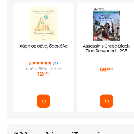
Χάρη σε σένα, δασκάλα
Assassin's Creed Black
Flag Resynced - PS5
5
(4)
59
Τιμή εκδότη: 13.30€
,90€
12
,57€