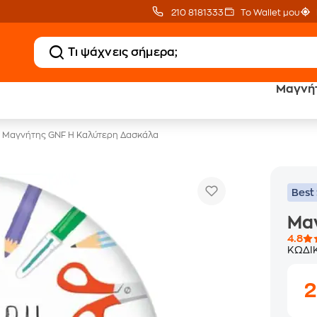
210 8181333
Το Wallet μου
Μαγνήτ
Έπιπλα γραφείου -30%
Μαγνήτης GNF Η Καλύτερη Δασκάλα
Best 
Μα
4.8
ΚΩΔΙ