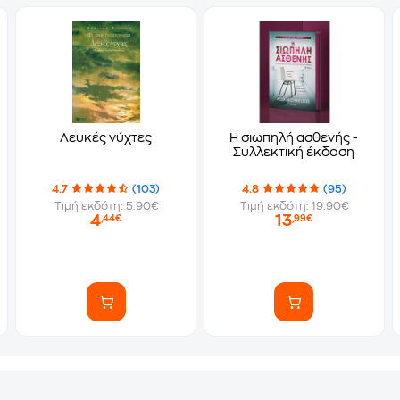
Λευκές νύχτες
Η σιωπηλή ασθενής -
Συλλεκτική έκδοση
4.7
(103)
4.8
(95)
Τιμή εκδότη: 5.90€
Τιμή εκδότη: 19.90€
4
13
,44€
,99€