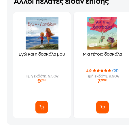
Άλλοι πελάτες είδαν επίσης
Εγώ και η δασκάλα μου
Μια τέτοια δασκάλα
4.9
(21)
Τιμή εκδότη: 9.50€
Τιμή εκδότη: 9.90€
9
7
,19€
,99€