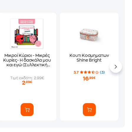
Μικροί Κύριοι - Μικρές
Κουτι Κοσμηματων
Κυρίες- Η δασκάλα μου
Shine Bright
και εγώ (Συλλεκτική
έκδοση)
3.7
(3)
16
Τιμή εκδότη: 2.99€
,99€
2
,89€