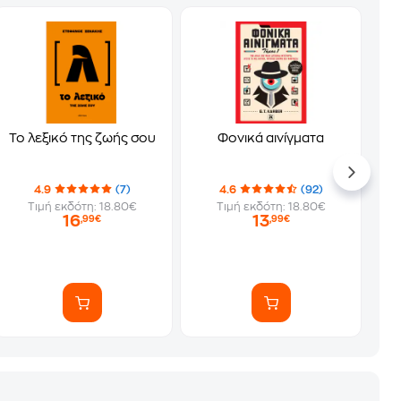
Το λεξικό της ζωής σου
Φονικά αινίγματα
4.9
(7)
4.6
(92)
Τιμή εκδότη: 18.80€
Τιμή εκδότη: 18.80€
16
13
,99€
,99€