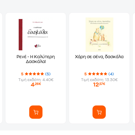
Ρενέ - Η Καλύτερη
Χάρη σε σένα, δασκάλα
Δασκάλα!
5
(5)
5
(4)
Τιμή εκδότη: 4.40€
Τιμή εκδότη: 13.30€
4
12
,26€
,57€