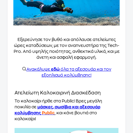
Εξερεύνησε τον βυθό και απόλαυσε ατελείωτες
ώρες καταδύσεων, με τον αναπνευστήρα της Tech-
Pro. Από υψηλής ποιότητας, ανθεκτικά υλικά, και με
άνετη και ασφαλή εφαρμογή.
Ανακάλυψε
εδώ
όλα τα αξεσουάρ και τον
εξοπλισμό κολύμβησης!
Ατελείωτη Καλοκαιρινή Διασκέδαση
Το καλοκαίρι ήρθε στα Public! Βρες μεγάλη
ποικιλία σε
μάσκες, σωσίβια και αξεσουάρ
κολύμβησης
Public
, και κάνε βουτιά στο
καλοκαίρι!