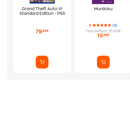
Grand Theft Auto VI
Murdoku
Standard Edition - PS5
5
(3)
79
Τιμή εκδότη: 15.50€
,89€
13
,99€