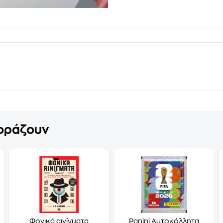
γοράζουν
Φονικά αινίγματα
Panini Αυτοκόλλητα