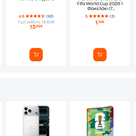
Fifa World Cup 2026 1
Φακελάκι (7
Αυτοκόλλητα)
4.6
(92)
5
(3)
1
Τιμή εκδότη: 18.80€
,30€
13
,99€