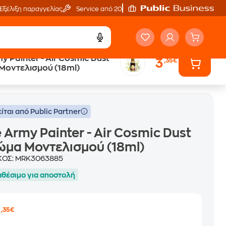
Εξέλιξη παραγγελίας
Service από 20'
y Painter - Air Cosmic Dust
3
,35€
Μοντελισμού (18ml)
c Dust Χρώμα Μοντελισμού (18ml)
ίται από Public Partner
 Army Painter - Air Cosmic Dust
μα Μοντελισμού (18ml)
ΚΟΣ:
MRK3063885
αθέσιμο για αποστολή
3
,35€