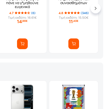
πάνε να γ*μηθούνε
συναισθημάτων
ευγενικά
4.7
(6)
4.8
(346)
Τιμή εκδότη: 16.61€
Τιμή εκδότη: 15.50€
14
11
,99€
,40€