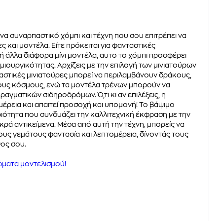
ενα συναρπαστικό χόμπι και τέχνη που σου επιτρέπει να
ς και μοντέλα. Είτε πρόκειται για φανταστικές
ή άλλα διάφορα μίνι μοντέλα, αυτο το χόμπι προσφέρει
ιουργικότητας. Αρχίζεις με την επιλογή των μινιατούρων
ταστικές μινιατούρες μπορεί να περιλαμβάνουν δράκους,
ους κόσμους, ενώ τα μοντέλα τρένων μπορούν να
γματικών σιδηροδρόμων. Ό,τι κι αν επιλέξεις, η
ομέρεια και απαιτεί προσοχή και υπομονή! Το βάψιμο
ριότητα που συνδυάζει την καλλιτεχνική έκφραση με την
ικρά αντικείμενα. Μέσα από αυτή την τέχνη, μπορείς να
υς γεμάτους φαντασία και λεπτομέρεια, δίνοντάς τους
θος σου.
ώματα μοντελισμού!