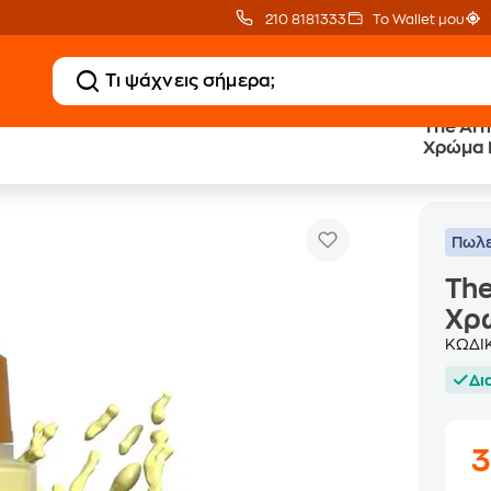
210 8181333
Το Wallet μου
The Arm
Χρώμα 
The Army Painter - Air Cosmi
Εργαλεία & Αξεσουάρ
Χρώματα
Πωλε
The
Χρώ
ΚΩΔΙ
Δι