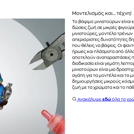
Μοντελισμός και… τέχνη!
Το βάψιμο μινιατούρων είναι 
δώσεις ζωή σε μικρές φιγούρε
μινιατούρες, μοντέλα τρένων 
απεριόριστες δυνατότητες δημ
που θέλεις να βάψεις. Οι φαν
ήρωες και πλάσματα από άλλ
αποτελούν αναπαραστάσεις πρα
διαδικασία είναι γεμάτη λεπτ
μινιατούρων είναι μια δραστη
αγάπη για τα μοντέλα και τα μ
δημιουργήσεις μικρούς κόσμο
ζωή με τα χρώματα και το πά
Ανακάλυψε
εδώ
όλα τα χρ