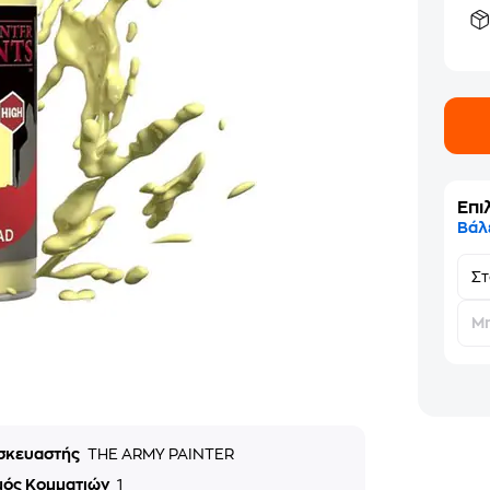
Επι
Βάλ
Σ
Μη
σκευαστής
THE ARMY PAINTER
μός Κομματιών
1