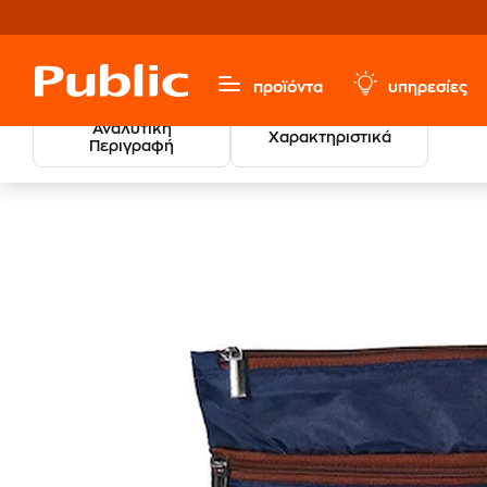
προϊόντα
υπηρεσίες
Αναλυτική
Χαρακτηριστικά
Περιγραφή
Sports & Hobbies
Είδη Ταξιδίου
Gadgets & Αξεσουάρ