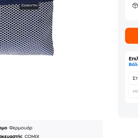
Επι
Βάλ
Σ
Μη
σιμο
Φερμουάρ
σκευαστής
COMIX