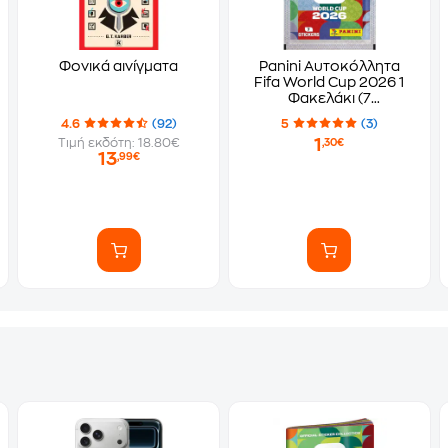
Φονικά αινίγματα
Panini Αυτοκόλλητα
Fifa World Cup 2026 1
Φακελάκι (7
Αυτοκόλλητα)
4.6
(92)
5
(3)
1
Τιμή εκδότη: 18.80€
,30€
13
,99€