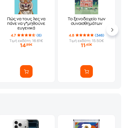
Πώς να τους λες να
Το ξενοδοχείο των
πάνε να γ*μηθούνε
συναισθημάτων
ευγενικά
4.7
(6)
4.8
(346)
Τιμή εκδότη: 16.61€
Τιμή εκδότη: 15.50€
14
11
,99€
,40€