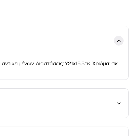
τικειμένων. Διαστάσεις: Y21x15,5εκ. Χρώμα: σκ.