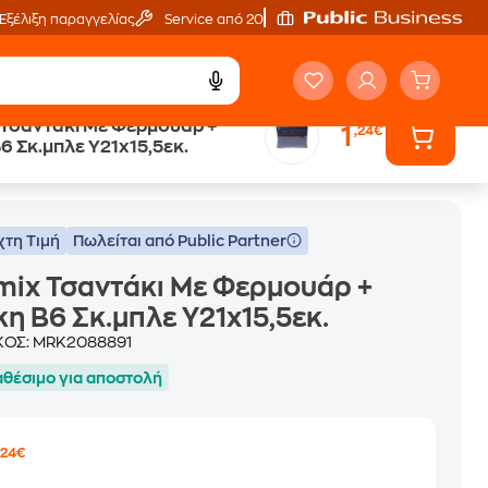
Εξέλιξη παραγγελίας
Service από 20'
Τσαντάκι Με Φερμουάρ +
1
,24€
6 Σκ.μπλε Y21x15,5εκ.
 B6 Σκ.μπλε Y21x15,5εκ.
χτη Τιμή
Πωλείται από Public Partner
ix Τσαντάκι Με Φερμουάρ +
η B6 Σκ.μπλε Y21x15,5εκ.
ΚΟΣ:
MRK2088891
αθέσιμο για αποστολή
1
,24€