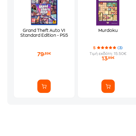
Grand Theft Auto VI
Murdoku
Standard Edition - PS5
5
(3)
79
Τιμή εκδότη: 15.50€
,89€
13
,99€