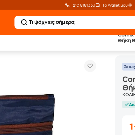
210 8181333
Το Wallet μου
Comix 
Θήκη B
Comix Τσαντάκι Με Φερμουάρ + Θήκη
 Ταξιδίου
Νεσεσέρ Ταξιδίου
Άπαι
Com
Θήκ
ΚΩΔΙ
Δι