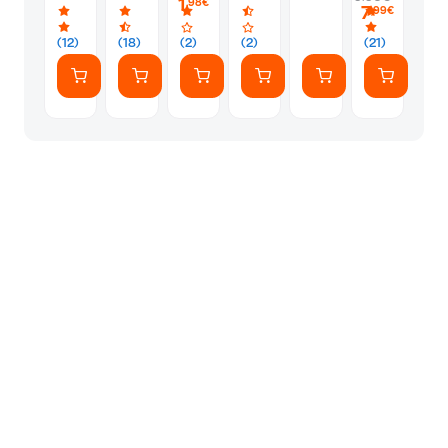
1
DB-
1
,98€
7
,99€
12
Τμχ
Χρυσό
-
(12)
(18)
(2)
(2)
(21)
Τυχαία
Επιλογή
Σχεδίου