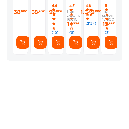
Campo
Hoku
HDD
λες
Pro
4.6
4.7
4.8
5
Rest
Pro
Intenso
να
256GB
38
38
92
1.349
Τιμή
Τιμή
,90€
,90€
,90€
,00€
2
1TB
πάνε
-
εκδότη:
εκδότη:
από
2.5"
να
Silver
16.61€
15.50€
Ανοξείδωτο
+
γ*μηθούνε
14
13
(2124)
,99€
,99€
Ατσάλι
USB
ευγενικά
-
64GB
(19)
(6)
(3)
Μπλε