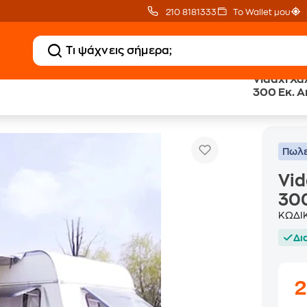
210 8181333
Το Wallet μου
Vidaxl Χα
300 Εκ. 
Vidaxl Χαλί Σκηνής Πράσινο 250 X 300 Εκ. Από Hdpe
 Σκηνής
Πωλε
Vid
300
ΚΩΔΙ
Δι