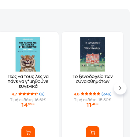
Πώς να τους λες να
Το ξενοδοχείο των
πάνε να γ*μηθούνε
συναισθημάτων
ευγενικά
4.7
(6)
4.8
(346)
Τιμή εκδότη: 16.61€
Τιμή εκδότη: 15.50€
14
11
,99€
,40€