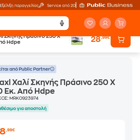
Εξέλιξη παραγγελίας
Service από 20'
λί Σκηνής Πράσινο 250 X
28
,99€
Από Hdpe
ίται από Public Partner
axl Χαλί Σκηνής Πράσινο 250 X
 Εκ. Από Hdpe
ΚΟΣ:
MRK0923974
αθέσιμο για αποστολή
28
,99€