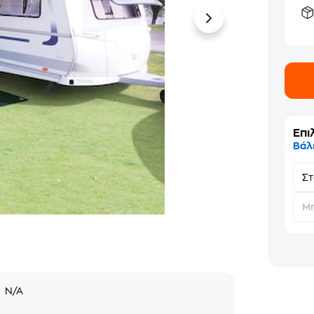
Επι
Βάλ
Σ
Μη
ς
N/A