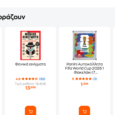
γοράζουν
Φονικά αινίγματα
Panini Αυτοκόλλητα
Fifa World Cup 2026 1
Φακελάκι (7
Αυτοκόλλητα)
4.6
(92)
5
(3)
1
Τιμή εκδότη: 18.80€
,30€
13
,99€