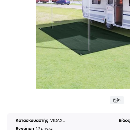
6
Κατασκευαστής
VIDAXL
Είδο
Εγγύηση
12 μήνες