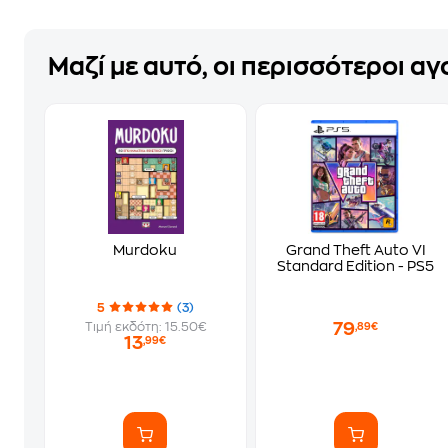
Μαζί με αυτό, οι περισσότεροι α
Murdoku
Grand Theft Auto VI
Standard Edition - PS5
5
(3)
79
Τιμή εκδότη: 15.50€
,89€
13
,99€