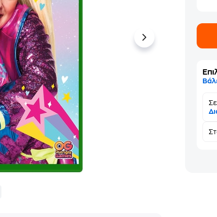
Επι
Βάλ
Σε
Δι
Σ