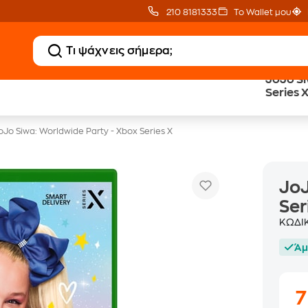
210 8181333
Το Wallet μου
JoJo Si
20 € Public Επιστροφή
Δωρεάν BoxNow
Series 
με Snappi
για 1 χρόνο!
oJo Siwa: Worldwide Party - Xbox Series X
JoJ
Ser
ΚΩΔΙ
Άμ