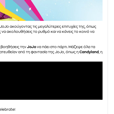
 JoJo ακούγοντας τις μεγαλύτερες επιτυχίες της, όπως
να ακολουθήσεις το ρυθμό και να κάνεις το κοινό να
α βοηθήσεις την
JoJo
να πάει στο πάρτι. Μάζεψε όλα τα
ατευθείαν από τη φαντασία της JoJo, όπως η
Candyland
, η
elebrate!