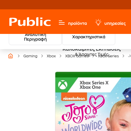
προϊόντα
υπηρεσίες
Αναλυτική
Χαρακτηριστικά
Περιγραφή
Καλοκαιρινές Εκπτώσεις
& Άπαιχτες Τιμές
J
Gaming
Xbox
XBOX Games
Xbox Series