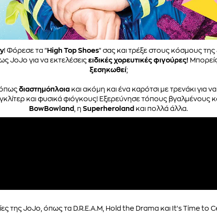
y
! Φόρεσε τα "
High Top Shoes
" σας και τρέξε στους κόσμους της
ως JoJo για να εκτελέσεις
ειδικές χορευτικές φιγούρες!
Μπορείς 
ξεσηκωθεί
;
, όπως
διαστημόπλοια
και ακόμη και ένα καρότσι με τρενάκι για ν
 γκλίτερ και φυσικά φιόγκους! Εξερεύνησε τόπους βγαλμένους κ
BowBowland
, η
Superheroland
και πολλά άλλα.
ες της JoJo, όπως τα D.R.E.A.M, Hold the Drama και It's Time to C