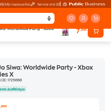
Εξέλιξη παραγγελίας
Service από 20'
wa: Worldwide Party - Xbox
7
,99€
Άτοκες Δόσεις
X
χωρίς κάρτα
o Siwa: Worldwide Party - Xbox
ies X
ΚΟΣ:
1725668
εσα Διαθέσιμο
7
,99€