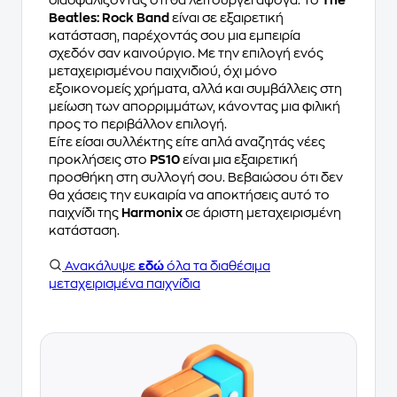
διασφαλίζοντας ότι θα λειτουργεί άψογα. Το
The
Beatles: Rock Band
είναι σε εξαιρετική
κατάσταση, παρέχοντάς σου μια εμπειρία
σχεδόν σαν καινούργιο. Με την επιλογή ενός
μεταχειρισμένου παιχνιδιού, όχι μόνο
εξοικονομείς χρήματα, αλλά και συμβάλλεις στη
μείωση των απορριμμάτων, κάνοντας μια φιλική
προς το περιβάλλον επιλογή.
Είτε είσαι συλλέκτης είτε απλά αναζητάς νέες
προκλήσεις στο
PS10
είναι μια εξαιρετική
προσθήκη στη συλλογή σου. Βεβαιώσου ότι δεν
θα χάσεις την ευκαιρία να αποκτήσεις αυτό το
παιχνίδι της
Harmonix
σε άριστη μεταχειρισμένη
κατάσταση.
Ανακάλυψε
εδώ
όλα τα διαθέσιμα
μεταχειρισμένα παιχνίδια