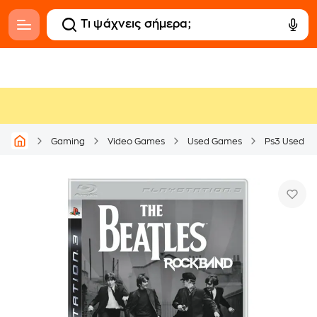
Gaming
Video Games
Used Games
Ps3 Used