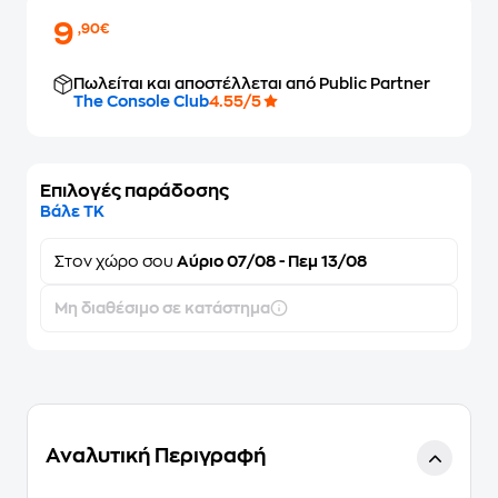
9
,90€
Πωλείται και αποστέλλεται από Public Partner
The Console Club
4.55/5
Επιλογές παράδοσης
Βάλε ΤΚ
Στον
χώρο σου
Αύριο 07/08 - Πεμ 13/08
Μη διαθέσιμο σε κατάστημα
Αναλυτική Περιγραφή