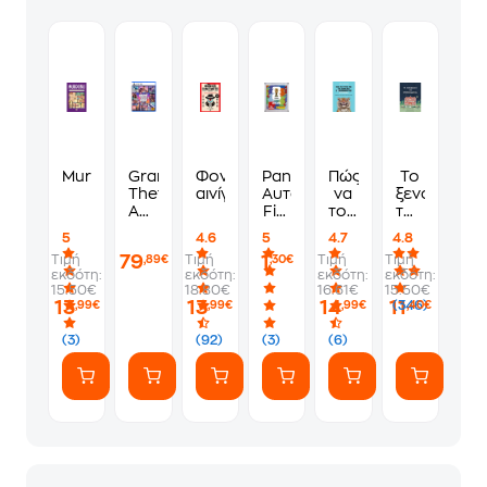
Murdoku
Grand
Φονικά
Panini
Πώς
Το
Theft
αινίγματα
Αυτοκόλλητα
να
ξενοδοχείο
Auto
Fifa
τους
των
VI
World
λες
συναισθημ
5
4.6
5
4.7
4.8
Standard
Cup
να
79
1
Τιμή
Τιμή
Τιμή
Τιμή
,89€
,30€
Edition
2026
πάνε
εκδότη:
εκδότη:
εκδότη:
εκδότη:
-
1
να
15.50€
18.80€
16.61€
15.50€
PS5
Φακελάκι
γ*μηθούνε
13
13
14
11
(346)
,99€
,99€
,99€
,40€
(7
ευγενικά
Αυτοκόλλητα)
(3)
(92)
(3)
(6)