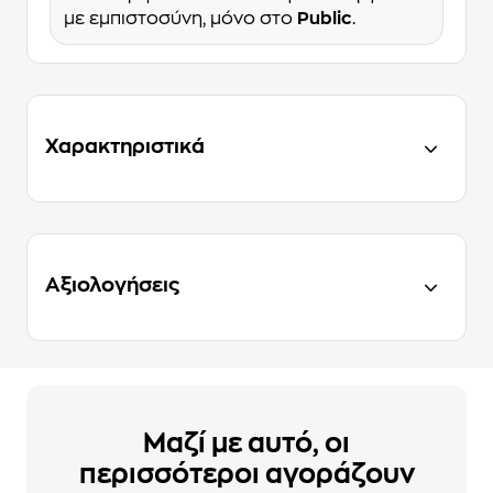
με εμπιστοσύνη, μόνο στο
Public
.
Χαρακτηριστικά
Αξιολογήσεις
Μαζί με αυτό, οι
περισσότεροι αγοράζουν