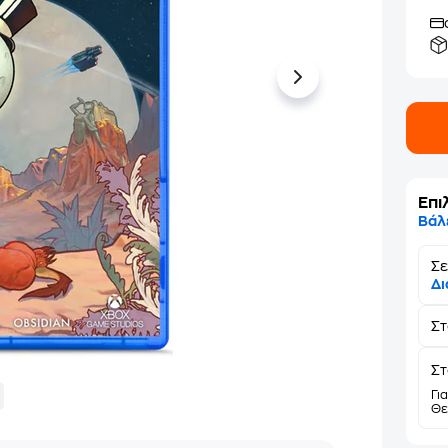
Επι
Βάλ
Σε
Δι
Σ
Στ
Γι
Θε