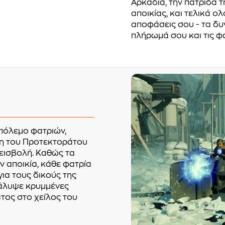
Αρκαδία, την πατρίδα 
αποικίας, και τελικά ο
αποφάσεις σου - τα δυ
πλήρωμά σου και τις φα
πόλεμο φατριών,
η του Προτεκτοράτου
 εισβολή. Καθώς τα
 αποικία, κάθε φατρία
για τους δικούς της
κάλυψε κρυμμένες
τος στο χείλος του