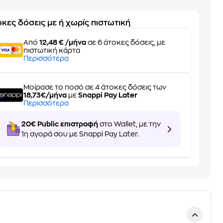
κες δόσεις με ή χωρίς πιστωτική
Από
12,48 € /μήνα
σε 6 άτοκες δόσεις, με
πιστωτική κάρτα
Περισσότερα
Μοίρασε το ποσό σε 4 άτοκες δόσεις των
18,73€/μήνα
με
Snappi Pay Later
Περισσότερα
20€ Public επιστροφή
στο Wallet, με την
1η αγορά σου με Snappi Pay Later.