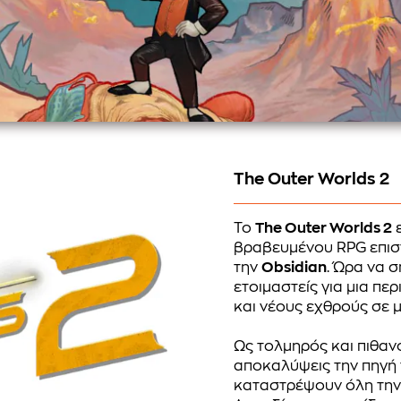
The Outer Worlds 2
Το
The Outer Worlds 2
ε
βραβευμένου RPG επι
την
Obsidian
. Ώρα να 
ετοιμαστείς για μια πε
και νέους εχθρούς σε μι
Ως τολμηρός και πιθαν
αποκαλύψεις την πηγή
καταστρέψουν όλη την