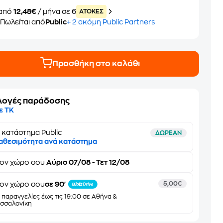
από
12,48€
/ μήνα σε 6
ATOKEΣ
Πωλείται από
Public
+ 2 ακόμη Public Partners
Προσθήκη στο καλάθι
λογές παράδοσης
ε ΤΚ
 κατάστημα Public
ΔΩΡΕΑΝ
αθεσιμότητα ανά κατάστημα
τον
χώρο σου
Αύριο 07/08 - Τετ 12/08
ον χώρο σου
σε 90'
5,00€
α παραγγελίες έως τις 19:00 σε Αθήνα &
σσαλονίκη