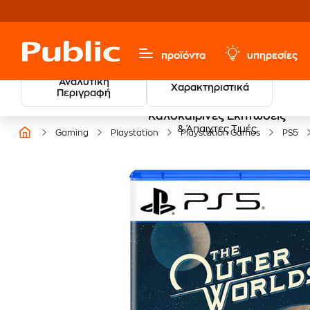
προϊόντα
υπηρεσίες
Αναλυτική
Χαρακτηριστικά
Περιγραφή
Καλοκαιρινές Εκπτώσεις
& Άπαιχτες Τιμές
Gaming
Playstation
Playstation Games
PS5