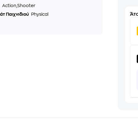
ς
Action,Shooter
Άτο
άτ Παιχνιδιού
Physical