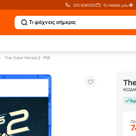
210 8181333
Το Wallet μου
20 € Public Επιστροφή
Δωρεάν BoxNow
με Snappi
για 1 χρόνο!
The Outer Worlds 2 - PS5
The
ΚΩΔΙ
Άμ
Πρ