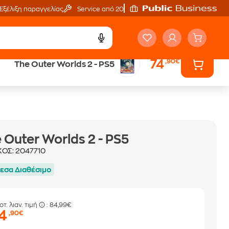
Εξέλιξη παραγγελίας
Service από 20'
74
,90€
The Outer Worlds 2 - PS5
Άτοκες Δόσεις
χωρίς κάρτα
 Outer Worlds 2 - PS5
ΚΟΣ:
2047710
εσα Διαθέσιμο
οτ. λιαν. τιμή
: 84,99€
74
,90€