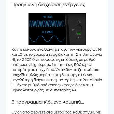
Προηγμένη διαχείριση ενέργειας
Κάντε εύκολα εναλλαγή μεταξύ των λειτουργιών HI
και LO με το γύρισμα ενός διακόπτη. Στη λειτουργία
HI, το
G305
δίνει κορυφαίες επιδόσεις με ρυθμό
απόκρισης Lightspeed 1 ms και έως
500 ώρες
ασταμάτητου παιχνιδιού. Όταν δεν παίζετε κάποιο
παιχνίδι, απλώς περάστε στη λειτουργία LO για
μεγαλύτερη διάρκεια της μπαταρίας. Στη λειτουργία
LO έχετε ρυθμό απόκρισης 8 ms για έως και
18
μήνες λειτουργίας
με 2 μπαταρίες AA.
6 προγραμματιζόμενα κουμπιά...
... για να το φέρνετε
στα μέτρα σας
, κάθε στιγμή. Με