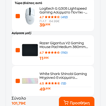
Τώρα βλέπεις αυτό
Logitech G G305 Lightspeed
Gaming Ασύρματο Ποντίκι -
Λευκό
4.7
(412)
Π.Λ.Τ. : 64.99€
39
,90€
Αγόρασε μαζί
Razer Gigantus V2 Gaming
Mouse Pad Medium 360mm
Μαύρο
4.7
(110)
11
,99€
White Shark Shinobi Gaming
Μηχανικό Ενσύρματο
Πληκτρολόγιο 60% με Outemu
4.5
(12)
Blue διακόπτες και RGB Λευκό
49
(US)
,90€
Σύνολο
Προσθήκη
101,79€