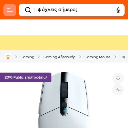
Logi
Gaming
Gaming Αξεσουάρ
Gaming Mouse
20% Public επιστροφή