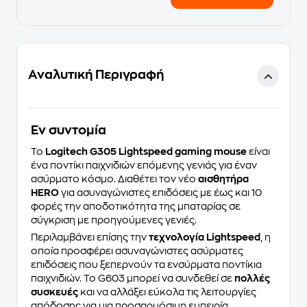
Αναλυτική Περιγραφή
Eν συντομία
Το
Logitech G305 Lightspeed gaming mouse
είναι
ένα ποντίκι παιχνιδιών επόμενης γενιάς για έναν
ασύρματο κόσμο. Διαθέτει τον νέο
αισθητήρα
HERO
για ασυναγώνιστες επιδόσεις με έως και 10
φορές την αποδοτικότητα της μπαταρίας σε
σύγκριση με προηγούμενες γενιές.
Περιλαμβάνει επίσης την
τεχνολογία Lightspeed
, η
οποία προσφέρει ασυναγώνιστες ασύρματες
επιδόσεις που ξεπερνούν τα ενσύρματα ποντίκια
παιχνιδιών. Το G603 μπορεί να συνδεθεί σε
πολλές
συσκευές
και να αλλάξει εύκολα τις λειτουργίες
απόδοσης για μια προσαρμόσιμη εμπειρία.