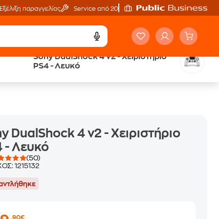
Εξέλιξη παραγγελίας
Service από 20'
Sony DualShock 4 v2 - Χειριστήριο
Άτοκες Δόσεις
PS4 - Λευκό
χωρίς κάρτα
y DualShock 4 v2 - Χειριστήριο
 - Λευκό
(50)
ΚΟΣ:
1215132
αντλήθηκε
,90€