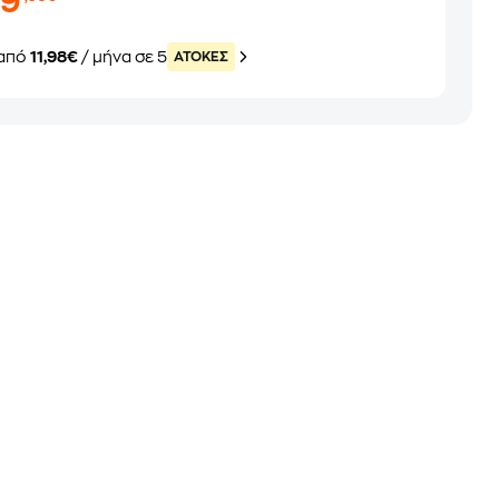
59
από
11,98€
/ μήνα σε 5
ATOKEΣ