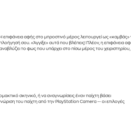
Η
επιφάνεια αφής
στο μπροστινό μέρος λειτουργεί ως «καμβάς» γ
πλοήγησή σου. «Άγγιξε» αυτά που βλέπεις! Πλέον, η επιφάνεια α
αναβλύζει το φως
που υπάρχει στο πίσω μέρος του χειριστηρίου
μακτικό σκηνικό, ή να αναγνωρίσεις έναν παίχτη βάσει
νώριση του παίχτη από την
PlayStation Camera
-- οι επιλογές