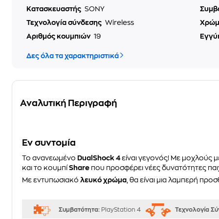
Κατασκευαστής
SONY
Συμβ
Τεχνολογία σύνδεσης
Wireless
Χρώ
Αριθμός κουμπιών
19
Εγγύ
Δες όλα τα χαρακτηριστικά
Αναλυτική Περιγραφή
Eν συντομία
Το ανανεωμένο
DualShock 4
είναι γεγονός! Με μοχλούς 
και το κουμπί
Share
που προσφέρει νέες δυνατότητες παιχνι
Με εντυπωσιακό
λευκό χρώμα
, θα είναι μια λαμπερή προ
Συμβατότητα:
PlayStation 4
Τεχνολογία Σ