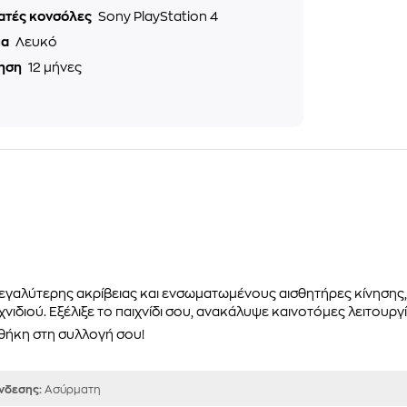
ατές κονσόλες
Sony PlayStation 4
μα
Λευκό
ηση
12 μήνες
μεγαλύτερης ακρίβειας και ενσωματωμένους αισθητήρες κίνησης
διού. Eξέλιξε το παιχνίδι σου, ανακάλυψε καινοτόμες λειτουργίε
σθήκη στη συλλογή σου!
ύνδεσης:
Ασύρματη