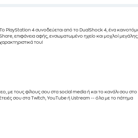
Το
PlayStation 4
συνοδεύεται από το
DualShock 4
, ένα καινοτό
Share
,
επιφάνεια αφής
,
ενσωματωμένο ηχείο
και
μοχλοί μεγάλης
χαρακτηριστικά του!
ντεο, με τους φίλους σου στα
social media
ή και το κανάλι σου στο
πέτειές σου στα
Twitch
,
YouTube
ή
Ustream
-- όλα με το πάτημα