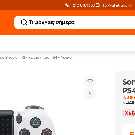
210 8181333
Το Wallet μου
20 € Public Επιστροφή
Δωρεάν BoxNow
με Snappi
για 1 χρόνο!
ualShock 4 v2 - Χειριστήριο PS4 - Λευκό
Son
PS4
4.8
ΚΩΔΙ
Εξ