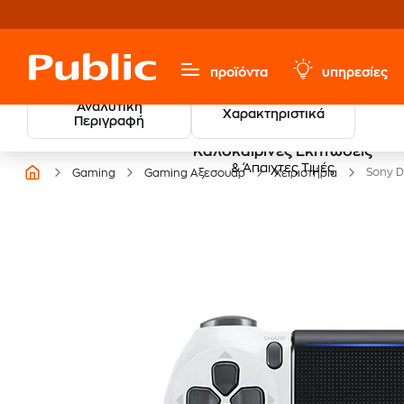
προϊόντα
υπηρεσίες
Αναλυτική
Χαρακτηριστικά
Περιγραφή
Καλοκαιρινές Εκπτώσεις
& Άπαιχτες Τιμές
Sony D
Gaming
Gaming Αξεσουάρ
Χειριστήρια