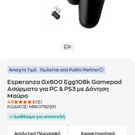
2
Άπαιχτη Τιμή
Πωλείται από Public Partner
Esperanza Gx600 Egg108k Gamepad
Ασύρματο για PC & PS3 με Δόνηση
Μαύρο
4.5
(2)
ΚΩΔΙΚΟΣ:
MRK0782931
Διαθέσιμο για αποστολή
Αναλυτική Περιγραφή
Χαρακτηριστικά