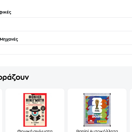
φικές
Μηχανές
γοράζουν
Φονικά αινίγματα
Panini Αυτοκόλλητα