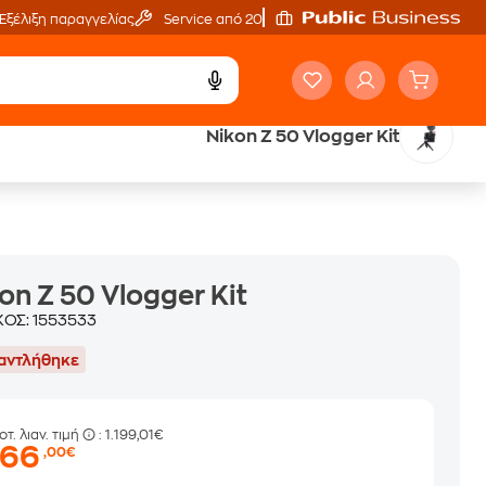
Εξέλιξη παραγγελίας
Service από 20'
Nikon Z 50 Vlogger Kit
ά
Public επιστροφή €
κέρδος σε κάθε αγορά
on Z 50 Vlogger Kit
ΚΟΣ:
1553533
αντλήθηκε
οτ. λιαν. τιμή
: 1.199,01€
266
,00€