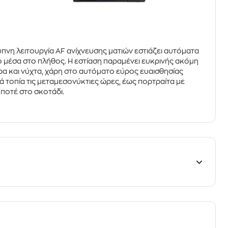
υπνη λειτουργία
AF ανίχνευσης ματιών
εστιάζει αυτόματα
πο μέσα στο πλήθος. Η εστίαση παραμένει ευκρινής ακόμη
ρα και νύχτα, χάρη στο
αυτόματο εύρος ευαισθησίας
κά τοπία τις μεταμεσονύκτιες ώρες, έως πορτραίτα με
ποτέ στο σκοτάδι.