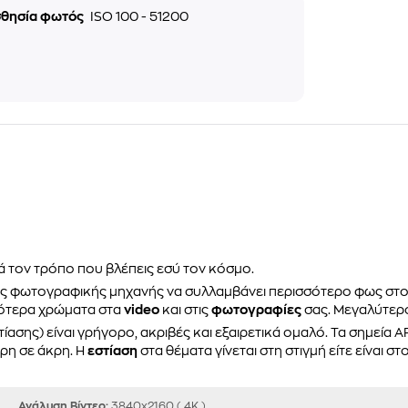
σθησία φωτός
ISO 100 - 51200
ά τον τρόπο που βλέπεις εσύ τον κόσμο.
ς φωτογραφικής μηχανής να συλλαμβάνει περισσότερο φως στο
νότερα χρώματα στα
video
και στις
φωτογραφίες
σας. Μεγαλύτερο
ίασης) είναι γρήγορο, ακριβές και εξαιρετικά ομαλό. Τα σημεία
ρη σε άκρη. Η
εστίαση
στα θέματα γίνεται στη στιγμή είτε είναι στ
Ανάλυση Βίντεο:
3840x2160 ( 4K )