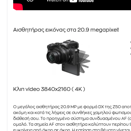
Αισθητήρας εικόνας στα 20.9 megapixel!
Κλιπ video 3840x2160 ( 4K )
Ο μεγάλος αισθητήρας
20.9 MP
με φορμά DX της
Z50
αποτ
ακόμη και κατά τις λήψεις σε συνθήκες χαμηλού φωτισμού
διάθεσή σου. Το προηγμένο σύστημα
συνδυασμένου AF (α
ομαλό. Τα σημεία AF στον αισθητήρα καλύπτουν περίπου
ευκρίνεια από άκρη σε άκρη. Η εστίαση στα θέματα γίνεται σ