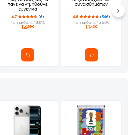
πάνε να γ*μηθούνε
συναισθημάτων
ευγενικά
4.7
(6)
4.8
(346)
Τιμή εκδότη: 16.61€
Τιμή εκδότη: 15.50€
14
11
,99€
,40€