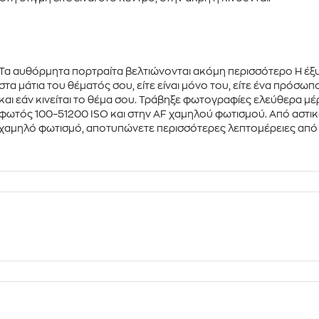
Τα αυθόρμητα πορτραίτα βελτιώνονται ακόμη περισσότερο Η έξ
στα μάτια του θέματός σου, είτε είναι μόνο του, είτε ένα πρόσω
και εάν κινείται το θέμα σου. Τράβηξε φωτογραφίες ελεύθερα μέ
φωτός 100–51200 ISO
και στην
AF χαμηλού φωτισμού
. Από αστι
χαμηλό φωτισμό, αποτυπώνετε περισσότερες λεπτομέρειες από 