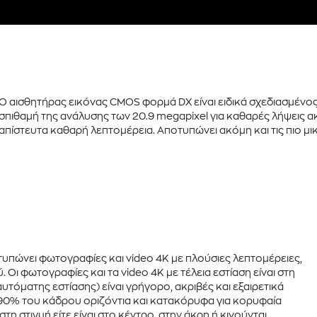
Ο αισθητήρας εικόνας
CMOS φορμά DX
είναι ειδικά σχεδιασμένο
σπιθαμή της ανάλυσης των
20.9 megapixel
για καθαρές λήψεις α
απίστευτα καθαρή λεπτομέρεια. Αποτυπώνει ακόμη και τις πιο μ
υπώνει φωτογραφίες και video
4K
με πλούσιες λεπτομέρειες,
. Οι φωτογραφίες και τα video
4K
με τέλεια εστίαση είναι στη
υτόματης εστίασης)
είναι γρήγορο, ακριβές και εξαιρετικά
 90% του κάδρου οριζόντια και κατακόρυφα για κορυφαία
τη στιγμή είτε είναι στο κέντρο, στην άκρη ή κινούνται.