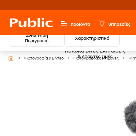
προϊόντα
υπηρεσίες
Αναλυτική
Χαρακτηριστικά
Περιγραφή
Καλοκαιρινές Εκπτώσεις
& Άπαιχτες Τιμές
Φωτογραφία & Βίντεο
Φωτογραφικές Μηχανές
Mir