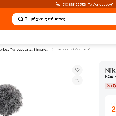
210 8181333
Το Wallet μου
20 € Public Επιστροφή
Δωρεάν Μεταφορικ
με Snappi
με Public+ Delivery
Nikon Z 50 Vlogger Kit
rorless Φωτογραφικές Μηχανές
Nik
ΚΩΔΙ
Εξ
Πρ