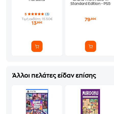
Standard Edition - PS5
5
(3)
79
Τιμή εκδότη: 15.50€
,89€
13
,99€
Άλλοι πελάτες είδαν επίσης