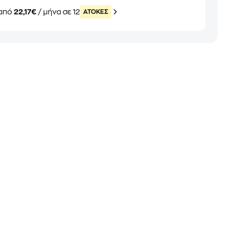
από
22,17€
/ μήνα σε 12
ATOKEΣ