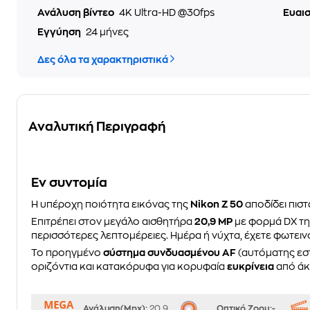
Ανάλυση βίντεο
4K Ultra-HD @30fps
Ευαι
Εγγύηση
24 μήνες
Δες όλα τα χαρακτηριστικά
Αναλυτική Περιγραφή
Eν συντομία
Η υπέροχη ποιότητα εικόνας της
Nikon Z 50
αποδίδει πιστ
Επιτρέπει στον μεγάλο αισθητήρα
20,9 MP
με φορμά DX τη
περισσότερες λεπτομέρειες. Ημέρα ή νύχτα, έχετε φωτει
Το προηγμένο
σύστημα συνδυασμένου AF
(αυτόματης εστ
οριζόντια και κατακόρυφα για κορυφαία
ευκρίνεια
από άκ
Ανάλυση(Mpx):
20.9
Οπτικό Ζοομ:-