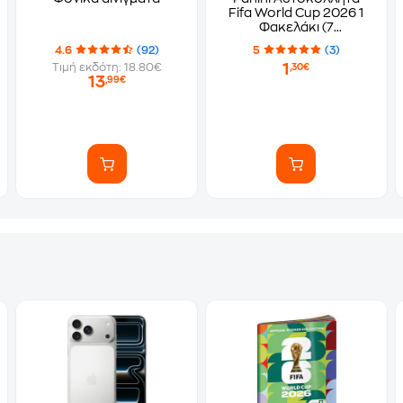
Fifa World Cup 2026 1
Φακελάκι (7
Αυτοκόλλητα)
4.6
(92)
5
(3)
1
Τιμή εκδότη: 18.80€
,30€
13
,99€