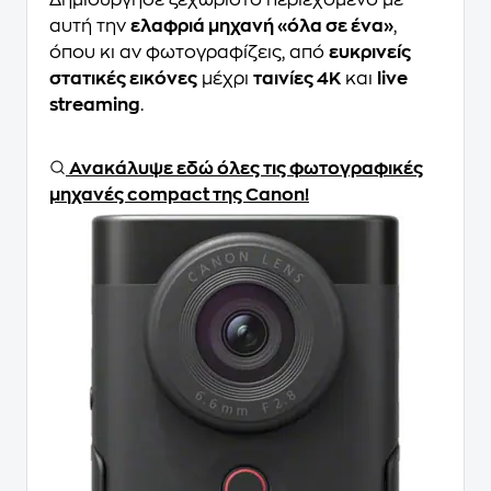
αυτή την
ελαφριά μηχανή «όλα σε ένα»
,
όπου κι αν φωτογραφίζεις, από
ευκρινείς
στατικές εικόνες
μέχρι
ταινίες 4K
και
live
streaming
.
Ανακάλυψε εδώ όλες τις φωτογραφικές
μηχανές compact της Canon!