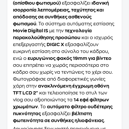
(οπίσθιου φωτισμού)
εξασφαλίζει
ιδανική
ισορροπία λεπτομέρειας, ταχύτητας και
απόδοσης σε συνθήκες ασθενούς
φωτισμού
. Το σύστημα αυτόματης εστίασης
Movie Digital IS
με την
τεχνολογία
παρακολούθησης προσώπου
και ο ισχυρός
επεξεργαστής
DIGIC X
εξασφαλίζουν
ευκρινή εστίαση στο σύνολο του κάδρου,
ενώ ο
ευρυγώνιος φακός 19mm για βίντεο
σου επιτρέπει να χωράς περισσότερα στο
κάδρο σου χωρίς να τεντώνεις το χέρι σου.
Φωτογράφισε από διαφορετικές γωνίες
χάρη στην
ανακλινόμενη έγχρωμη οθόνη
TFT LCD 2"
και τελειοποίησε το στυλ των
vlog σου αξιοποιώντας τα
14 εφέ φίλτρων
χρωμάτων
. Το
αυτόματο φίλτρο ουδέτερης
πυκνότητας
εξασφαλίζει
βέλτιστη
φωτεινότητα σε συνθήκες ηλιοφάνειας
.
Δημιούργησε ξεχωριστό περιεχόμενο με