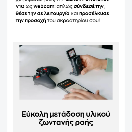
V10
ως
webcam
: απλώς
σύνδεσέ την
,
θέσε την σε λειτουργία
και
προσέλκυσε
την προσοχή
του ακροατηρίου σου!
Εύκολη μετάδοση υλικού
ζωντανής ροής