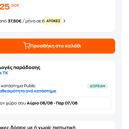
225
,00€
από
37,50€
/ μήνα σε 6
ATOKEΣ
Προσθήκη στο καλάθι
λογές παράδοσης
ε ΤΚ
 κατάστημα Public
ΔΩΡΕΑΝ
αθεσιμότητα ανά κατάστημα
τον
χώρο σου
Αύριο 06/08 - Παρ 07/08
κες δόσεις με ή χωρίς πιστωτική