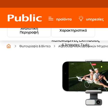
προϊόντα
υπηρεσίες
Αναλυτική
Χαρακτηριστικά
Περιγραφή
Καλοκαιρινές Εκπτώσεις
& Άπαιχτες Τιμές
Φωτογραφία & Βίντεο
Αξεσουάρ Φωτογραφικών Μηχαν