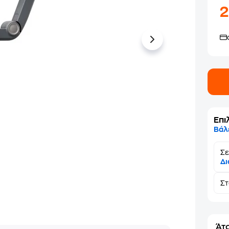
Επι
Βάλ
Σε
Δι
Σ
Άτο