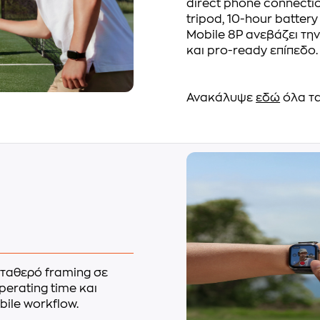
direct phone connection
tripod, 10-hour batter
Mobile 8P ανεβάζει τη
και pro-ready επίπεδο.
Ανακάλυψε
εδώ
όλα τα
σταθερό framing σε
perating time και
ile workflow.