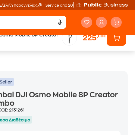
Εξέλιξη παραγγελίας
Service από 20'
 Osmo Mobile 8P Creator
225
,00€
ά
Public επιστροφή €
κέρδος σε κάθε αγορά
o
Seller
bal DJI Osmo Mobile 8P Creator
mbo
ΚΟΣ:
2131261
εσα Διαθέσιμο