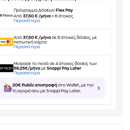
Πρόγραμμα Δόσεων
Flex Pay
Από
37,50 € /μήνα
× 6 άτοκες
Περισσότερα
Από
37,50 € /μήνα
σε 6 άτοκες δόσεις, με
πιστωτική κάρτα
Περισσότερα
Μοίρασε το ποσό σε 4 άτοκες δόσεις των
56,25€/μήνα
με
Snappi Pay Later
Περισσότερα
20€ Public επιστροφή
στο Wallet, με την
1η αγορά σου με Snappi Pay Later.