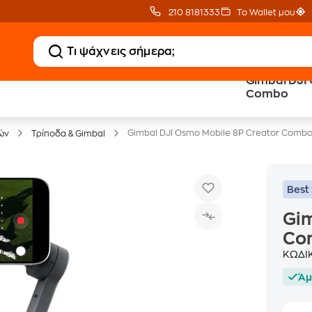
210 8181333
Το Wallet μου
Gimbal DJI
20 € Public Επιστροφή
Δωρεάν Μεταφορικ
Combo
με Snappi
με Public+ Delivery
Gimbal DJI Osmo Mobile 8P Creator Comb
ών
Τρίποδα & Gimbal
Best 
Gim
Co
ΚΩΔΙ
Άμ